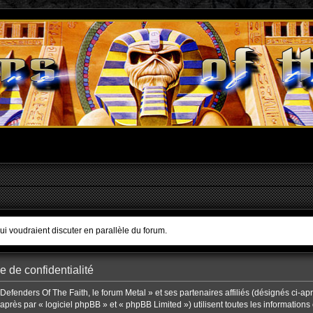
qui voudraient discuter en parallèle du forum.
e de confidentialité
Defenders Of The Faith, le forum Metal » et ses partenaires affiliés (désignés ci-ap
-après par « logiciel phpBB » et « phpBB Limited ») utilisent toutes les informations 