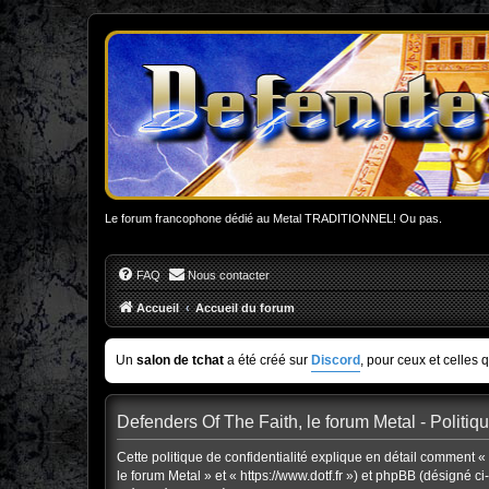
Le forum francophone dédié au Metal TRADITIONNEL! Ou pas.
FAQ
Nous contacter
Accueil
Accueil du forum
Un
salon de tchat
a été créé sur
Discord
, pour ceux et celles 
Defenders Of The Faith, le forum Metal - Politiqu
Cette politique de confidentialité explique en détail comment « 
le forum Metal » et « https://www.dotf.fr ») et phpBB (désigné ci