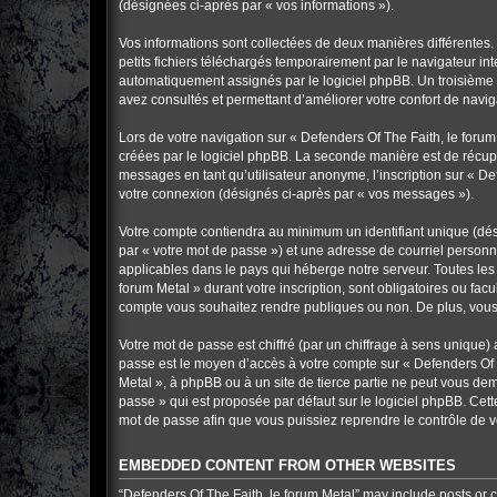
(désignées ci-après par « vos informations »).
Vos informations sont collectées de deux manières différentes.
petits fichiers téléchargés temporairement par le navigateur in
automatiquement assignés par le logiciel phpBB. Un troisième co
avez consultés et permettant d’améliorer votre confort de navigat
Lors de votre navigation sur « Defenders Of The Faith, le for
créées par le logiciel phpBB. La seconde manière est de récup
messages en tant qu’utilisateur anonyme, l’inscription sur « De
votre connexion (désignés ci-après par « vos messages »).
Votre compte contiendra au minimum un identifiant unique (dés
par « votre mot de passe ») et une adresse de courriel personn
applicables dans le pays qui héberge notre serveur. Toutes les 
forum Metal » durant votre inscription, sont obligatoires ou fac
compte vous souhaitez rendre publiques ou non. De plus, vous 
Votre mot de passe est chiffré (par un chiffrage à sens unique) 
passe est le moyen d’accès à votre compte sur « Defenders Of T
Metal », à phpBB ou à un site de tierce partie ne peut vous de
passe » qui est proposée par défaut sur le logiciel phpBB. Cett
mot de passe afin que vous puissiez reprendre le contrôle de v
EMBEDDED CONTENT FROM OTHER WEBSITES
“Defenders Of The Faith, le forum Metal” may include posts or c