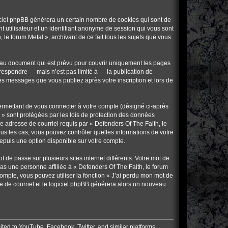
giciel phpBB génèrera un certain nombre de cookies qui sont de
t utilisateur et un identifiant anonyme de session qui vous sont
le forum Metal », archivant de ce fait tous les sujets que vous
s au document qui est prévu pour couvrir uniquement les pages
respondre — mais n’est pas limité à — la publication de
les messages que vous publiez après votre inscription et lors de
ermettant de vous connecter à votre compte (désigné ci-après
 » sont protégées par les lois de protection des données
re adresse de courriel requis par « Defenders Of The Faith, le
tous les cas, vous pouvez contrôler quelles informations de votre
epuis une option disponible sur votre compte.
 de passe sur plusieurs sites internet différents. Votre mot de
as une personne affiliée à « Defenders Of The Faith, le forum
ompte, vous pouvez utiliser la fonction « J’ai perdu mon mot de
se de courriel et le logiciel phpBB générera alors un nouveau
ited to YouTube, Facebook, Twitter, and similar platforms.