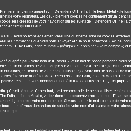
 Premièrement, en naviguant sur « Defenders Of The Faith, le forum Metal », le lo
ternet de votre ordinateur. Les deux premiers cookies ne contiennent qu’un identifian
okie sera créé lors de votre navigation sur les sujets de « Defenders Of The Faith, 
ion en tant qu’utilisateur.
um Metal », nous pouvons également créer une quatrième sorte de cookies, externe
érer les informations que vous nous envoyez et que nous collectons. Ceci peut cor
fenders Of The Faith, le forum Metal » (désignée ci-après par « votre compte ») et 
igné ci-après par « votre nom d’utilisateur ») et un mot de passe personnel vous p
elle. Les informations de votre compte sur « Defenders Of The Faith, le forum Metal
informations, en-dehors de votre nom d’utilisateur, de votre mot de passe et de vot
ultatives, à la seule discrétion de « Defenders Of The Faith, le forum Metal ». Dans 
pouvez décider de vous abonner ou non à la liste de diffusion du logiciel phpBB d
afin qu’il soit sécurisé. Cependant, il est recommandé de ne pas utiliser le même mot
he Faith, le forum Metal », veillez donc à le conservez précieusement. En aucun c
mander légitimement votre mot de passe. Si vous oubliez le mot de passe de votre c
e fonctionnalité vous demandera de spécifier votre nom d’utilisateur et votre adres
otre compte.
ontent that contain embedded material from external websites, including but not lim