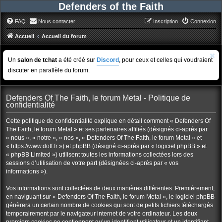
Defenders of the Faith
FAQ
Nous contacter
Inscription
Connexion
Accueil
Accueil du forum
Un
salon de tchat
a été créé sur
Discord
, pour ceux et celles qui voudraient
discuter en parallèle du forum.
Defenders Of The Faith, le forum Metal - Politique de
confidentialité
Cette politique de confidentialité explique en détail comment « Defenders Of
The Faith, le forum Metal » et ses partenaires affiliés (désignés ci-après par
« nous », « notre », « nos », « Defenders Of The Faith, le forum Metal » et
« https://www.dotf.fr ») et phpBB (désigné ci-après par « logiciel phpBB » et
« phpBB Limited ») utilisent toutes les informations collectées lors des
sessions d’utilisation de votre part (désignées ci-après par « vos
informations »).
Vos informations sont collectées de deux manières différentes. Premièrement,
en naviguant sur « Defenders Of The Faith, le forum Metal », le logiciel phpBB
génèrera un certain nombre de cookies qui sont de petits fichiers téléchargés
temporairement par le navigateur internet de votre ordinateur. Les deux