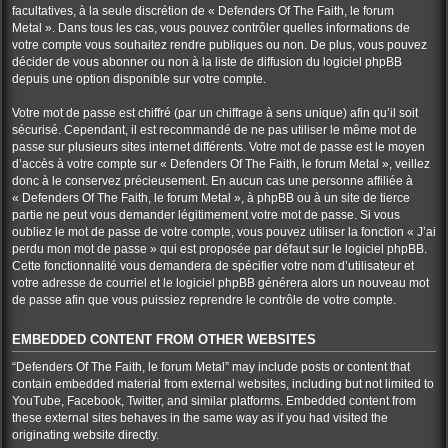
facultatives, à la seule discrétion de « Defenders Of The Faith, le forum
Metal ». Dans tous les cas, vous pouvez contrôler quelles informations de
votre compte vous souhaitez rendre publiques ou non. De plus, vous pouvez
décider de vous abonner ou non à la liste de diffusion du logiciel phpBB
depuis une option disponible sur votre compte.
Votre mot de passe est chiffré (par un chiffrage à sens unique) afin qu’il soit
sécurisé. Cependant, il est recommandé de ne pas utiliser le même mot de
passe sur plusieurs sites internet différents. Votre mot de passe est le moyen
d’accès à votre compte sur « Defenders Of The Faith, le forum Metal », veillez
donc à le conservez précieusement. En aucun cas une personne affiliée à
« Defenders Of The Faith, le forum Metal », à phpBB ou à un site de tierce
partie ne peut vous demander légitimement votre mot de passe. Si vous
oubliez le mot de passe de votre compte, vous pouvez utiliser la fonction « J’ai
perdu mon mot de passe » qui est proposée par défaut sur le logiciel phpBB.
Cette fonctionnalité vous demandera de spécifier votre nom d’utilisateur et
votre adresse de courriel et le logiciel phpBB générera alors un nouveau mot
de passe afin que vous puissiez reprendre le contrôle de votre compte.
EMBEDDED CONTENT FROM OTHER WEBSITES
“Defenders Of The Faith, le forum Metal” may include posts or content that
contain embedded material from external websites, including but not limited to
YouTube, Facebook, Twitter, and similar platforms. Embedded content from
these external sites behaves in the same way as if you had visited the
originating website directly.