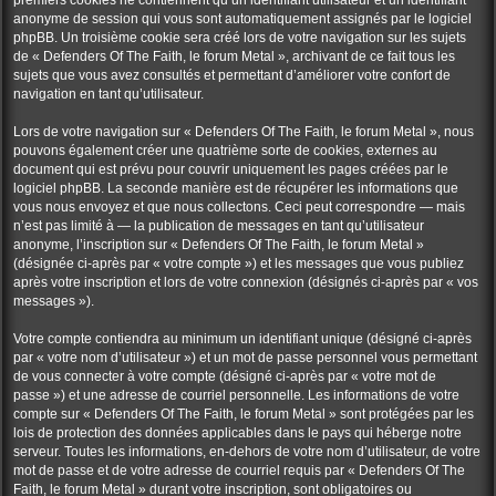
premiers cookies ne contiennent qu’un identifiant utilisateur et un identifiant
anonyme de session qui vous sont automatiquement assignés par le logiciel
phpBB. Un troisième cookie sera créé lors de votre navigation sur les sujets
de « Defenders Of The Faith, le forum Metal », archivant de ce fait tous les
sujets que vous avez consultés et permettant d’améliorer votre confort de
navigation en tant qu’utilisateur.
Lors de votre navigation sur « Defenders Of The Faith, le forum Metal », nous
pouvons également créer une quatrième sorte de cookies, externes au
document qui est prévu pour couvrir uniquement les pages créées par le
logiciel phpBB. La seconde manière est de récupérer les informations que
vous nous envoyez et que nous collectons. Ceci peut correspondre — mais
n’est pas limité à — la publication de messages en tant qu’utilisateur
anonyme, l’inscription sur « Defenders Of The Faith, le forum Metal »
(désignée ci-après par « votre compte ») et les messages que vous publiez
après votre inscription et lors de votre connexion (désignés ci-après par « vos
messages »).
Votre compte contiendra au minimum un identifiant unique (désigné ci-après
par « votre nom d’utilisateur ») et un mot de passe personnel vous permettant
de vous connecter à votre compte (désigné ci-après par « votre mot de
passe ») et une adresse de courriel personnelle. Les informations de votre
compte sur « Defenders Of The Faith, le forum Metal » sont protégées par les
lois de protection des données applicables dans le pays qui héberge notre
serveur. Toutes les informations, en-dehors de votre nom d’utilisateur, de votre
mot de passe et de votre adresse de courriel requis par « Defenders Of The
Faith, le forum Metal » durant votre inscription, sont obligatoires ou