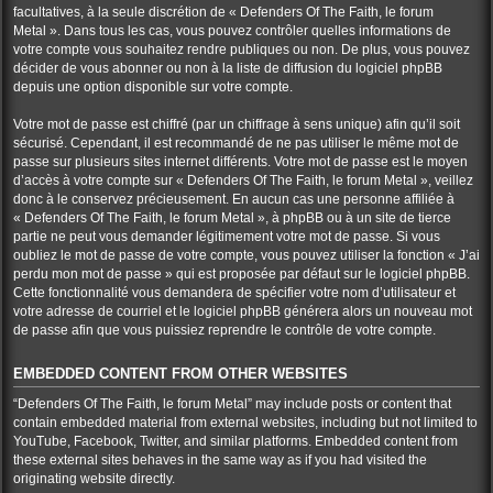
facultatives, à la seule discrétion de « Defenders Of The Faith, le forum
Metal ». Dans tous les cas, vous pouvez contrôler quelles informations de
votre compte vous souhaitez rendre publiques ou non. De plus, vous pouvez
décider de vous abonner ou non à la liste de diffusion du logiciel phpBB
depuis une option disponible sur votre compte.
Votre mot de passe est chiffré (par un chiffrage à sens unique) afin qu’il soit
sécurisé. Cependant, il est recommandé de ne pas utiliser le même mot de
passe sur plusieurs sites internet différents. Votre mot de passe est le moyen
d’accès à votre compte sur « Defenders Of The Faith, le forum Metal », veillez
donc à le conservez précieusement. En aucun cas une personne affiliée à
« Defenders Of The Faith, le forum Metal », à phpBB ou à un site de tierce
partie ne peut vous demander légitimement votre mot de passe. Si vous
oubliez le mot de passe de votre compte, vous pouvez utiliser la fonction « J’ai
perdu mon mot de passe » qui est proposée par défaut sur le logiciel phpBB.
Cette fonctionnalité vous demandera de spécifier votre nom d’utilisateur et
votre adresse de courriel et le logiciel phpBB générera alors un nouveau mot
de passe afin que vous puissiez reprendre le contrôle de votre compte.
EMBEDDED CONTENT FROM OTHER WEBSITES
“Defenders Of The Faith, le forum Metal” may include posts or content that
contain embedded material from external websites, including but not limited to
YouTube, Facebook, Twitter, and similar platforms. Embedded content from
these external sites behaves in the same way as if you had visited the
originating website directly.