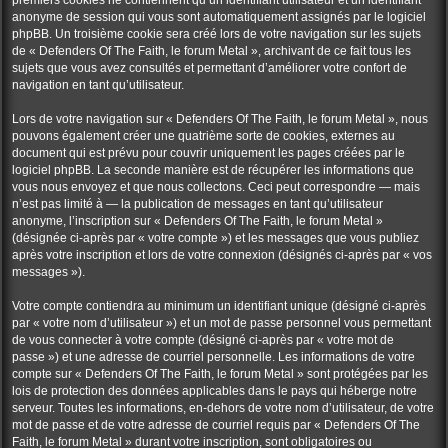
premiers cookies ne contiennent qu’un identifiant utilisateur et un identifiant
anonyme de session qui vous sont automatiquement assignés par le logiciel
phpBB. Un troisième cookie sera créé lors de votre navigation sur les sujets
de « Defenders Of The Faith, le forum Metal », archivant de ce fait tous les
sujets que vous avez consultés et permettant d’améliorer votre confort de
navigation en tant qu’utilisateur.
Lors de votre navigation sur « Defenders Of The Faith, le forum Metal », nous
pouvons également créer une quatrième sorte de cookies, externes au
document qui est prévu pour couvrir uniquement les pages créées par le
logiciel phpBB. La seconde manière est de récupérer les informations que
vous nous envoyez et que nous collectons. Ceci peut correspondre — mais
n’est pas limité à — la publication de messages en tant qu’utilisateur
anonyme, l’inscription sur « Defenders Of The Faith, le forum Metal »
(désignée ci-après par « votre compte ») et les messages que vous publiez
après votre inscription et lors de votre connexion (désignés ci-après par « vos
messages »).
Votre compte contiendra au minimum un identifiant unique (désigné ci-après
par « votre nom d’utilisateur ») et un mot de passe personnel vous permettant
de vous connecter à votre compte (désigné ci-après par « votre mot de
passe ») et une adresse de courriel personnelle. Les informations de votre
compte sur « Defenders Of The Faith, le forum Metal » sont protégées par les
lois de protection des données applicables dans le pays qui héberge notre
serveur. Toutes les informations, en-dehors de votre nom d’utilisateur, de votre
mot de passe et de votre adresse de courriel requis par « Defenders Of The
Faith, le forum Metal » durant votre inscription, sont obligatoires ou