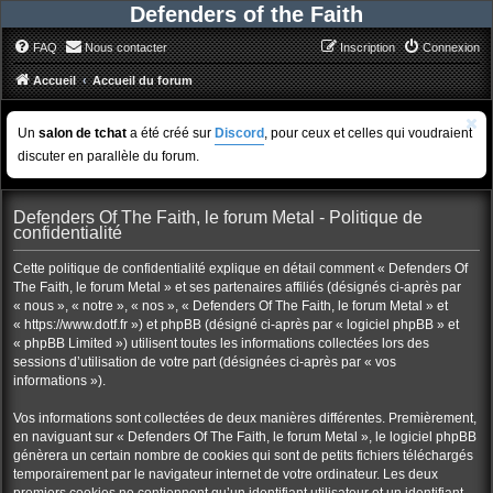
Defenders of the Faith
FAQ
Nous contacter
Inscription
Connexion
Accueil
Accueil du forum
Un
salon de tchat
a été créé sur
Discord
, pour ceux et celles qui voudraient
discuter en parallèle du forum.
Defenders Of The Faith, le forum Metal - Politique de
confidentialité
Cette politique de confidentialité explique en détail comment « Defenders Of
The Faith, le forum Metal » et ses partenaires affiliés (désignés ci-après par
« nous », « notre », « nos », « Defenders Of The Faith, le forum Metal » et
« https://www.dotf.fr ») et phpBB (désigné ci-après par « logiciel phpBB » et
« phpBB Limited ») utilisent toutes les informations collectées lors des
sessions d’utilisation de votre part (désignées ci-après par « vos
informations »).
Vos informations sont collectées de deux manières différentes. Premièrement,
en naviguant sur « Defenders Of The Faith, le forum Metal », le logiciel phpBB
génèrera un certain nombre de cookies qui sont de petits fichiers téléchargés
temporairement par le navigateur internet de votre ordinateur. Les deux