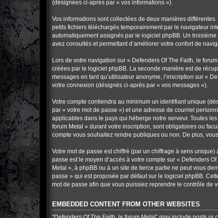
(désignées ci-après par « vos informations »).
Vos informations sont collectées de deux manières différentes.
petits fichiers téléchargés temporairement par le navigateur in
automatiquement assignés par le logiciel phpBB. Un troisième co
avez consultés et permettant d’améliorer votre confort de navigat
Lors de votre navigation sur « Defenders Of The Faith, le for
créées par le logiciel phpBB. La seconde manière est de récup
messages en tant qu’utilisateur anonyme, l’inscription sur « De
votre connexion (désignés ci-après par « vos messages »).
Votre compte contiendra au minimum un identifiant unique (dés
par « votre mot de passe ») et une adresse de courriel personn
applicables dans le pays qui héberge notre serveur. Toutes les 
forum Metal » durant votre inscription, sont obligatoires ou fac
compte vous souhaitez rendre publiques ou non. De plus, vous 
Votre mot de passe est chiffré (par un chiffrage à sens unique) 
passe est le moyen d’accès à votre compte sur « Defenders Of T
Metal », à phpBB ou à un site de tierce partie ne peut vous de
passe » qui est proposée par défaut sur le logiciel phpBB. Cett
mot de passe afin que vous puissiez reprendre le contrôle de v
EMBEDDED CONTENT FROM OTHER WEBSITES
“Defenders Of The Faith, le forum Metal” may include posts or c