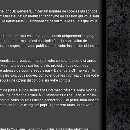
giciel phpBB génèrera un certain nombre de cookies qui sont de
t utilisateur et un identifiant anonyme de session qui vous sont
le forum Metal », archivant de ce fait tous les sujets que vous
s au document qui est prévu pour couvrir uniquement les pages
respondre — mais n’est pas limité à — la publication de
les messages que vous publiez après votre inscription et lors de
ermettant de vous connecter à votre compte (désigné ci-après
 » sont protégées par les lois de protection des données
re adresse de courriel requis par « Defenders Of The Faith, le
tous les cas, vous pouvez contrôler quelles informations de votre
epuis une option disponible sur votre compte.
 de passe sur plusieurs sites internet différents. Votre mot de
as une personne affiliée à « Defenders Of The Faith, le forum
ompte, vous pouvez utiliser la fonction « J’ai perdu mon mot de
se de courriel et le logiciel phpBB générera alors un nouveau
ited to YouTube, Facebook, Twitter, and similar platforms.