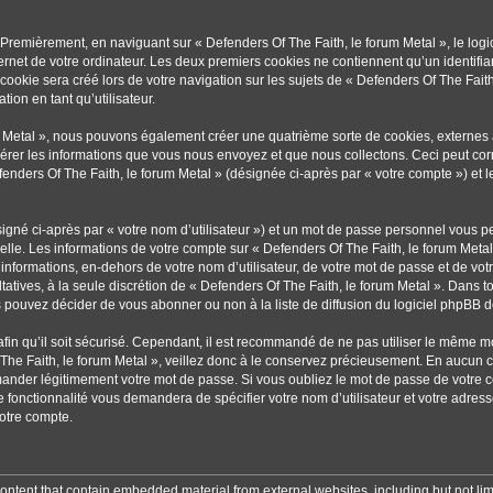
 Premièrement, en naviguant sur « Defenders Of The Faith, le forum Metal », le lo
ternet de votre ordinateur. Les deux premiers cookies ne contiennent qu’un identifian
okie sera créé lors de votre navigation sur les sujets de « Defenders Of The Faith, 
ion en tant qu’utilisateur.
um Metal », nous pouvons également créer une quatrième sorte de cookies, externe
érer les informations que vous nous envoyez et que nous collectons. Ceci peut cor
fenders Of The Faith, le forum Metal » (désignée ci-après par « votre compte ») et 
igné ci-après par « votre nom d’utilisateur ») et un mot de passe personnel vous p
elle. Les informations de votre compte sur « Defenders Of The Faith, le forum Metal
informations, en-dehors de votre nom d’utilisateur, de votre mot de passe et de vot
ultatives, à la seule discrétion de « Defenders Of The Faith, le forum Metal ». Dans 
pouvez décider de vous abonner ou non à la liste de diffusion du logiciel phpBB d
afin qu’il soit sécurisé. Cependant, il est recommandé de ne pas utiliser le même mot
he Faith, le forum Metal », veillez donc à le conservez précieusement. En aucun c
mander légitimement votre mot de passe. Si vous oubliez le mot de passe de votre c
e fonctionnalité vous demandera de spécifier votre nom d’utilisateur et votre adres
otre compte.
ontent that contain embedded material from external websites, including but not lim