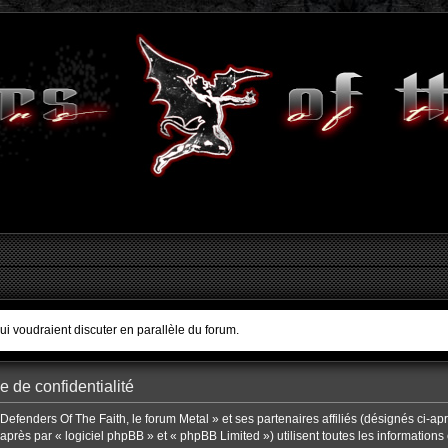
qui voudraient discuter en parallèle du forum.
e de confidentialité
Defenders Of The Faith, le forum Metal » et ses partenaires affiliés (désignés ci-ap
-après par « logiciel phpBB » et « phpBB Limited ») utilisent toutes les informations 