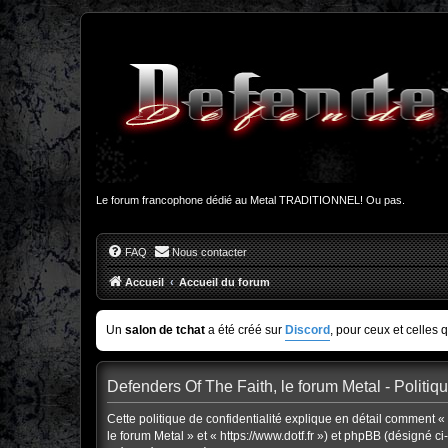
Le forum francophone dédié au Metal TRADITIONNEL! Ou pas.
FAQ
Nous contacter
Accueil
Accueil du forum
Un
salon de tchat
a été créé sur
Discord
, pour ceux et celles 
Defenders Of The Faith, le forum Metal - Politiqu
Cette politique de confidentialité explique en détail comment « 
le forum Metal » et « https://www.dotf.fr ») et phpBB (désigné ci