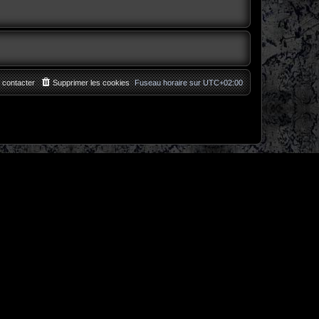
 contacter
Supprimer les cookies
Fuseau horaire sur
UTC+02:00