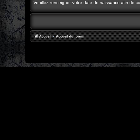
Veuillez renseigner votre date de naissance afin de con
Accueil
Accueil du forum