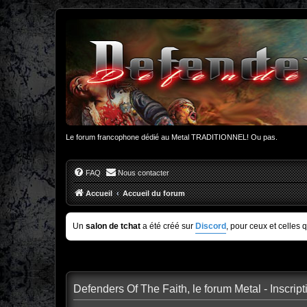
Le forum francophone dédié au Metal TRADITIONNEL! Ou pas.
FAQ
Nous contacter
Accueil
Accueil du forum
Un
salon de tchat
a été créé sur
Discord
, pour ceux et celles 
Defenders Of The Faith, le forum Metal - Inscript