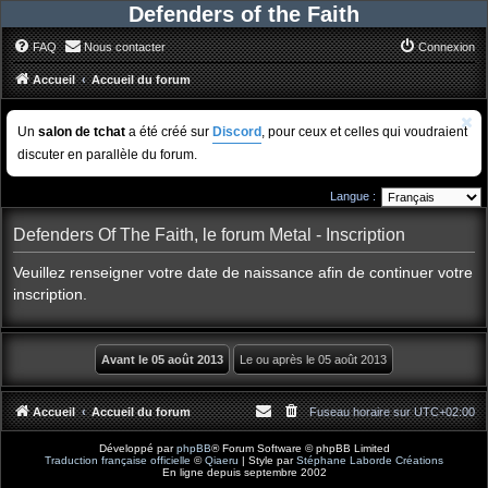
Defenders of the Faith
FAQ
Nous contacter
Connexion
Accueil
Accueil du forum
Un
salon de tchat
a été créé sur
Discord
, pour ceux et celles qui voudraient
discuter en parallèle du forum.
Langue :
Defenders Of The Faith, le forum Metal - Inscription
Veuillez renseigner votre date de naissance afin de continuer votre
inscription.
Accueil
Accueil du forum
Fuseau horaire sur
UTC+02:00
Développé par
phpBB
® Forum Software © phpBB Limited
Traduction française officielle
©
Qiaeru
| Style par
Stéphane Laborde Créations
En ligne depuis septembre 2002