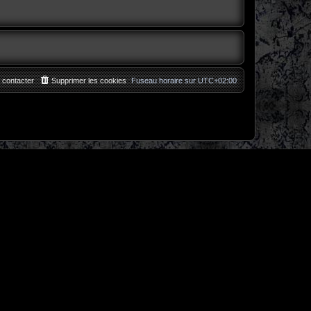
 contacter
Supprimer les cookies
Fuseau horaire sur
UTC+02:00