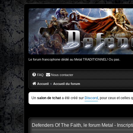
Le forum francophone dédié au Metal TRADITIONNEL! Ou pas.
FAQ
Nous contacter
Accueil
Accueil du forum
Un
salon de tchat
a été créé sur
Discord
, pour ceux et celles 
Defenders Of The Faith, le forum Metal - Inscript