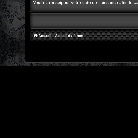
Veuillez renseigner votre date de naissance afin de con
Accueil
Accueil du forum