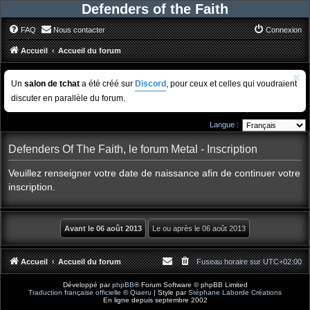
Defenders of the Faith
FAQ
Nous contacter
Connexion
Accueil
Accueil du forum
Un
salon de tchat
a été créé sur
Discord
, pour ceux et celles qui voudraient
discuter en parallèle du forum.
Langue :
Defenders Of The Faith, le forum Metal - Inscription
Veuillez renseigner votre date de naissance afin de continuer votre
inscription.
Accueil
Accueil du forum
Fuseau horaire sur
UTC+02:00
Développé par
phpBB
® Forum Software © phpBB Limited
Traduction française officielle
©
Qiaeru
| Style par
Stéphane Laborde Créations
En ligne depuis septembre 2002