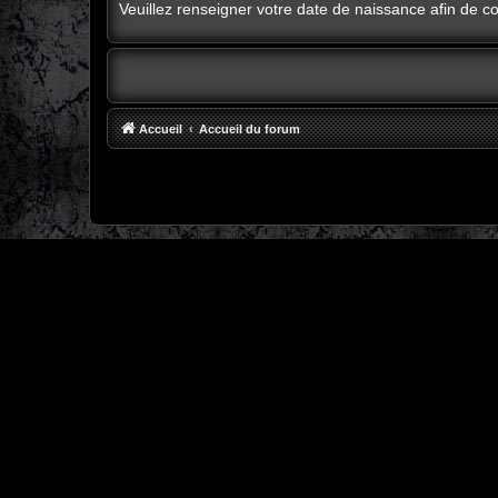
Veuillez renseigner votre date de naissance afin de con
Accueil
Accueil du forum