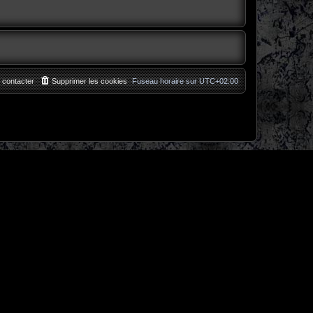
 contacter
Supprimer les cookies
Fuseau horaire sur
UTC+02:00