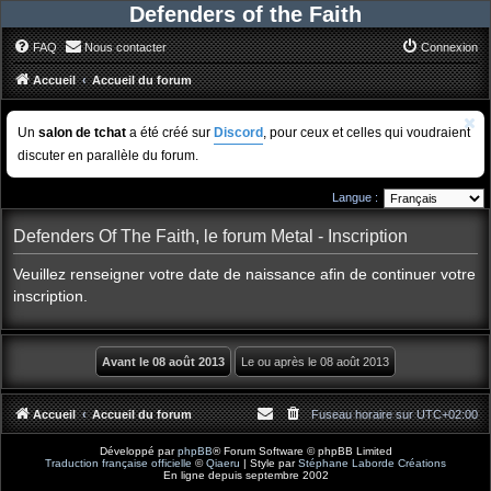
Defenders of the Faith
FAQ
Nous contacter
Connexion
Accueil
Accueil du forum
Un
salon de tchat
a été créé sur
Discord
, pour ceux et celles qui voudraient
discuter en parallèle du forum.
Langue :
Defenders Of The Faith, le forum Metal - Inscription
Veuillez renseigner votre date de naissance afin de continuer votre
inscription.
Accueil
Accueil du forum
Fuseau horaire sur
UTC+02:00
Développé par
phpBB
® Forum Software © phpBB Limited
Traduction française officielle
©
Qiaeru
| Style par
Stéphane Laborde Créations
En ligne depuis septembre 2002