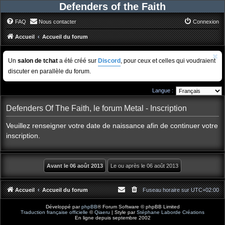
Defenders of the Faith
FAQ
Nous contacter
Connexion
Accueil
Accueil du forum
Un
salon de tchat
a été créé sur
Discord
, pour ceux et celles qui voudraient
discuter en parallèle du forum.
Langue :
Defenders Of The Faith, le forum Metal - Inscription
Veuillez renseigner votre date de naissance afin de continuer votre
inscription.
Accueil
Accueil du forum
Fuseau horaire sur
UTC+02:00
Développé par
phpBB
® Forum Software © phpBB Limited
Traduction française officielle
©
Qiaeru
| Style par
Stéphane Laborde Créations
En ligne depuis septembre 2002