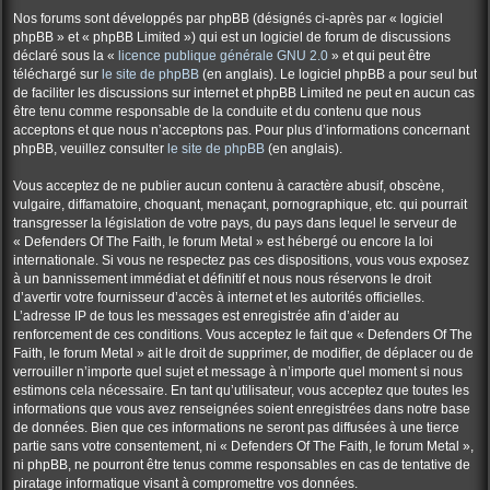
Nos forums sont développés par phpBB (désignés ci-après par « logiciel
phpBB » et « phpBB Limited ») qui est un logiciel de forum de discussions
déclaré sous la «
licence publique générale GNU 2.0
» et qui peut être
téléchargé sur
le site de phpBB
(en anglais). Le logiciel phpBB a pour seul but
de faciliter les discussions sur internet et phpBB Limited ne peut en aucun cas
être tenu comme responsable de la conduite et du contenu que nous
acceptons et que nous n’acceptons pas. Pour plus d’informations concernant
phpBB, veuillez consulter
le site de phpBB
(en anglais).
Vous acceptez de ne publier aucun contenu à caractère abusif, obscène,
vulgaire, diffamatoire, choquant, menaçant, pornographique, etc. qui pourrait
transgresser la législation de votre pays, du pays dans lequel le serveur de
« Defenders Of The Faith, le forum Metal » est hébergé ou encore la loi
internationale. Si vous ne respectez pas ces dispositions, vous vous exposez
à un bannissement immédiat et définitif et nous nous réservons le droit
d’avertir votre fournisseur d’accès à internet et les autorités officielles.
L’adresse IP de tous les messages est enregistrée afin d’aider au
renforcement de ces conditions. Vous acceptez le fait que « Defenders Of The
Faith, le forum Metal » ait le droit de supprimer, de modifier, de déplacer ou de
verrouiller n’importe quel sujet et message à n’importe quel moment si nous
estimons cela nécessaire. En tant qu’utilisateur, vous acceptez que toutes les
informations que vous avez renseignées soient enregistrées dans notre base
de données. Bien que ces informations ne seront pas diffusées à une tierce
partie sans votre consentement, ni « Defenders Of The Faith, le forum Metal »,
ni phpBB, ne pourront être tenus comme responsables en cas de tentative de
piratage informatique visant à compromettre vos données.