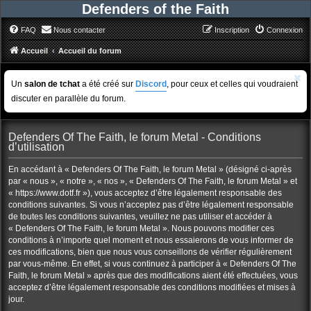
Defenders of the Faith
FAQ
Nous contacter
Inscription
Connexion
Accueil
Accueil du forum
Un
salon de tchat
a été créé sur
Discord
, pour ceux et celles qui voudraient
discuter en parallèle du forum.
Defenders Of The Faith, le forum Metal - Conditions
d’utilisation
En accédant à « Defenders Of The Faith, le forum Metal » (désigné ci-après
par « nous », « notre », « nos », « Defenders Of The Faith, le forum Metal » et
« https://www.dotf.fr »), vous acceptez d’être légalement responsable des
conditions suivantes. Si vous n’acceptez pas d’être légalement responsable
de toutes les conditions suivantes, veuillez ne pas utiliser et accéder à
« Defenders Of The Faith, le forum Metal ». Nous pouvons modifier ces
conditions à n’importe quel moment et nous essaierons de vous informer de
ces modifications, bien que nous vous conseillons de vérifier régulièrement
par vous-même. En effet, si vous continuez à participer à « Defenders Of The
Faith, le forum Metal » après que des modifications aient été effectuées, vous
acceptez d’être légalement responsable des conditions modifiées et mises à
jour.