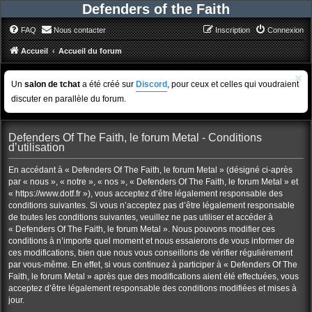
Defenders of the Faith
FAQ
Nous contacter
Inscription
Connexion
Accueil
Accueil du forum
Un
salon de tchat
a été créé sur
Discord
, pour ceux et celles qui voudraient
discuter en parallèle du forum.
Defenders Of The Faith, le forum Metal - Conditions
d’utilisation
En accédant à « Defenders Of The Faith, le forum Metal » (désigné ci-après
par « nous », « notre », « nos », « Defenders Of The Faith, le forum Metal » et
« https://www.dotf.fr »), vous acceptez d’être légalement responsable des
conditions suivantes. Si vous n’acceptez pas d’être légalement responsable
de toutes les conditions suivantes, veuillez ne pas utiliser et accéder à
« Defenders Of The Faith, le forum Metal ». Nous pouvons modifier ces
conditions à n’importe quel moment et nous essaierons de vous informer de
ces modifications, bien que nous vous conseillons de vérifier régulièrement
par vous-même. En effet, si vous continuez à participer à « Defenders Of The
Faith, le forum Metal » après que des modifications aient été effectuées, vous
acceptez d’être légalement responsable des conditions modifiées et mises à
jour.