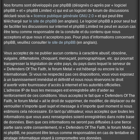
Nos forums sont développés par phpBB (désignés ci-après par « logiciel
phpBB » et « phpBB Limited ») qui est un logiciel de forum de discussions
déclaré sous la «
licence publique générale GNU 2.0
» et qui peut être
téléchargé sur
le site de phpBB
(en anglais). Le logiciel phpBB a pour seul but
de faciliter les discussions sur internet et phpBB Limited ne peut en aucun cas
être tenu comme responsable de la conduite et du contenu que nous
acceptons et que nous n’acceptons pas. Pour plus d’informations concernant
phpBB, veuillez consulter
le site de phpBB
(en anglais).
Vous acceptez de ne publier aucun contenu à caractère abusif, obscène,
vulgaire, diffamatoire, choquant, menaçant, pornographique, etc. qui pourrait
transgresser la législation de votre pays, du pays dans lequel le serveur de
« Defenders Of The Faith, le forum Metal » est hébergé ou encore la loi
internationale. Si vous ne respectez pas ces dispositions, vous vous exposez
à un bannissement immédiat et définitif et nous nous réservons le droit
d’avertir votre fournisseur d’accès à internet et les autorités officielles.
L’adresse IP de tous les messages est enregistrée afin d’aider au
renforcement de ces conditions. Vous acceptez le fait que « Defenders Of The
Faith, le forum Metal » ait le droit de supprimer, de modifier, de déplacer ou de
verrouiller n’importe quel sujet et message à n’importe quel moment si nous
estimons cela nécessaire. En tant qu’utilisateur, vous acceptez que toutes les
informations que vous avez renseignées soient enregistrées dans notre base
de données. Bien que ces informations ne seront pas diffusées à une tierce
partie sans votre consentement, ni « Defenders Of The Faith, le forum Metal »,
ni phpBB, ne pourront être tenus comme responsables en cas de tentative de
piratage informatique visant à compromettre vos données.