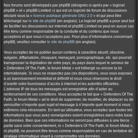
Nos forums sont développés par phpBB (désignés ci-après par « logiciel
phpBB » et « phpBB Limited ») qui est un logiciel de forum de discussions
déclaré sous la «
licence publique générale GNU 2.0
» et qui peut être
téléchargé sur
le site de phpBB
(en anglais). Le logiciel phpBB a pour seul but
de faciliter les discussions sur internet et phpBB Limited ne peut en aucun cas
être tenu comme responsable de la conduite et du contenu que nous
acceptons et que nous n’acceptons pas. Pour plus d’informations concernant
phpBB, veuillez consulter
le site de phpBB
(en anglais).
Vous acceptez de ne publier aucun contenu à caractère abusif, obscène,
vulgaire, diffamatoire, choquant, menaçant, pornographique, etc. qui pourrait
transgresser la législation de votre pays, du pays dans lequel le serveur de
« Defenders Of The Faith, le forum Metal » est hébergé ou encore la loi
internationale. Si vous ne respectez pas ces dispositions, vous vous exposez
à un bannissement immédiat et définitif et nous nous réservons le droit
d’avertir votre fournisseur d’accès à internet et les autorités officielles.
L’adresse IP de tous les messages est enregistrée afin d’aider au
renforcement de ces conditions. Vous acceptez le fait que « Defenders Of The
Faith, le forum Metal » ait le droit de supprimer, de modifier, de déplacer ou de
verrouiller n’importe quel sujet et message à n’importe quel moment si nous
estimons cela nécessaire. En tant qu’utilisateur, vous acceptez que toutes les
informations que vous avez renseignées soient enregistrées dans notre base
de données. Bien que ces informations ne seront pas diffusées à une tierce
partie sans votre consentement, ni « Defenders Of The Faith, le forum Metal »,
ni phpBB, ne pourront être tenus comme responsables en cas de tentative de
piratage informatique visant à compromettre vos données.