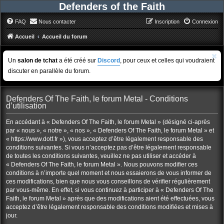
Defenders of the Faith
FAQ
Nous contacter
Inscription
Connexion
Accueil
Accueil du forum
Un
salon de tchat
a été créé sur
Discord
, pour ceux et celles qui voudraient
discuter en parallèle du forum.
Defenders Of The Faith, le forum Metal - Conditions
d’utilisation
En accédant à « Defenders Of The Faith, le forum Metal » (désigné ci-après
par « nous », « notre », « nos », « Defenders Of The Faith, le forum Metal » et
« https://www.dotf.fr »), vous acceptez d’être légalement responsable des
conditions suivantes. Si vous n’acceptez pas d’être légalement responsable
de toutes les conditions suivantes, veuillez ne pas utiliser et accéder à
« Defenders Of The Faith, le forum Metal ». Nous pouvons modifier ces
conditions à n’importe quel moment et nous essaierons de vous informer de
ces modifications, bien que nous vous conseillons de vérifier régulièrement
par vous-même. En effet, si vous continuez à participer à « Defenders Of The
Faith, le forum Metal » après que des modifications aient été effectuées, vous
acceptez d’être légalement responsable des conditions modifiées et mises à
jour.