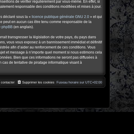
eillons de vérifier régulièrement par vous-même. En effet, si
également responsable des conditions modifiées et mises à jour.
ns déclaré sous la «
licence publique générale GNU 2.0
» et qui
ed ne peut en aucun cas être tenu comme responsable de la
de phpBB
(en anglais).
ait transgresser la législation de votre pays, du pays dans
tions, vous vous exposez à un bannissement immédiat et définitif
egistrée afin d’aider au renforcement de ces conditions. Vous
l sujet et message à n’importe quel moment si nous estimons cela
données. Bien que ces informations ne seront pas diffusées à
 cas de tentative de piratage informatique visant à
 contacter
Supprimer les cookies
Fuseau horaire sur
UTC+02:00