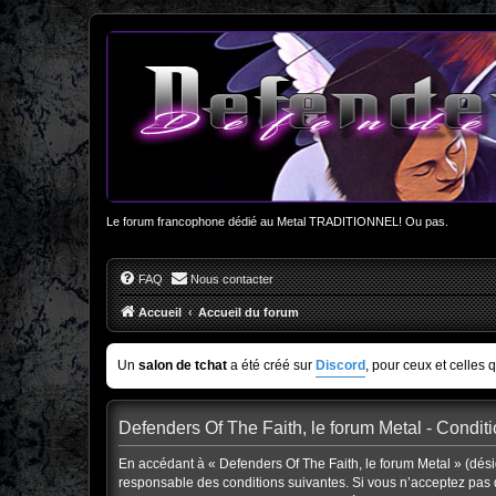
Le forum francophone dédié au Metal TRADITIONNEL! Ou pas.
FAQ
Nous contacter
Accueil
Accueil du forum
Un
salon de tchat
a été créé sur
Discord
, pour ceux et celles 
Defenders Of The Faith, le forum Metal - Conditio
En accédant à « Defenders Of The Faith, le forum Metal » (désig
responsable des conditions suivantes. Si vous n’acceptez pas d’