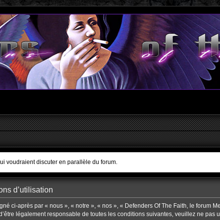
qui voudraient discuter en parallèle du forum.
ns d’utilisation
né ci-après par « nous », « notre », « nos », « Defenders Of The Faith, le forum Meta
être légalement responsable de toutes les conditions suivantes, veuillez ne pas uti