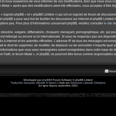
et nous essaierons de vous informer de ces modifications, bien que nous vous cons
um Metal » après que des modifications aient été effectuées, vous acceptez d’être l
 logiciel phpBB » et « phpBB Limited ») qui est un logiciel de forum de discussio
iel phpBB a pour seul but de faciliter les discussions sur internet et phpBB Limit
ptons pas. Pour plus d’informations concernant phpBB, veuillez consulter
le site 
obscène, vulgaire, diffamatoire, choquant, menaçant, pornographique, etc. qui pourr
 est hébergé ou encore la loi internationale. Si vous ne respectez pas ces disposi
cès à internet et les autorités officielles. L’adresse IP de tous les messages est enr
 ait le droit de supprimer, de modifier, de déplacer ou de verrouiller n’importe que
es informations que vous avez renseignées soient enregistrées dans notre base de 
he Faith, le forum Metal », ni phpBB, ne pourront être tenus comme responsables en
Nous
Développé par
phpBB
® Forum Software © phpBB Limited
Traduction française officielle
©
Qiaeru
| Style par
Stéphane Laborde Créations
En ligne depuis septembre 2002