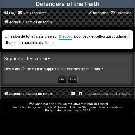
Defenders of the Faith
FAQ
Nous contacter
Inscription
Connexion
Accueil
Accueil du forum
Un
salon de tchat
a été créé sur
Discord
, pour ceux et celles qui voudraient
discuter en parallèle du forum.
Supprimer les cookies
Êtes-vous sûr de vouloir supprimer les cookies de ce forum ?
Accueil
Accueil du forum
Fuseau horaire sur
UTC+02:00
Développé par
phpBB
® Forum Software © phpBB Limited
Traduction française officielle
©
Qiaeru
| Style par
Stéphane Laborde Créations
En ligne depuis septembre 2002