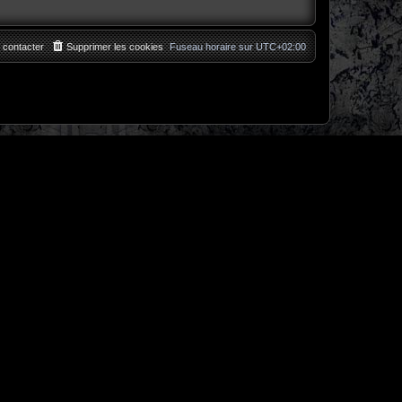
 contacter
Supprimer les cookies
Fuseau horaire sur
UTC+02:00