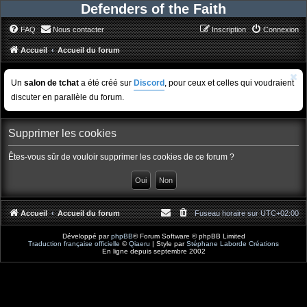
Defenders of the Faith
FAQ
Nous contacter
Inscription
Connexion
Accueil
Accueil du forum
Un
salon de tchat
a été créé sur
Discord
, pour ceux et celles qui voudraient
discuter en parallèle du forum.
Supprimer les cookies
Êtes-vous sûr de vouloir supprimer les cookies de ce forum ?
Accueil
Accueil du forum
Fuseau horaire sur
UTC+02:00
Développé par
phpBB
® Forum Software © phpBB Limited
Traduction française officielle
©
Qiaeru
| Style par
Stéphane Laborde Créations
En ligne depuis septembre 2002