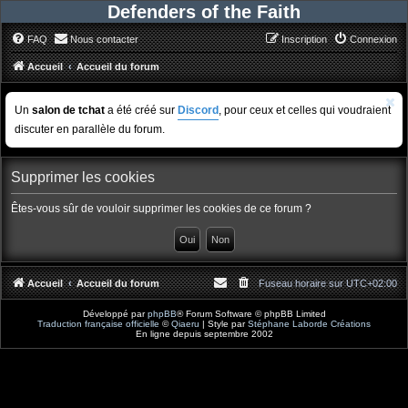
Defenders of the Faith
FAQ
Nous contacter
Inscription
Connexion
Accueil
Accueil du forum
Un
salon de tchat
a été créé sur
Discord
, pour ceux et celles qui voudraient
discuter en parallèle du forum.
Supprimer les cookies
Êtes-vous sûr de vouloir supprimer les cookies de ce forum ?
Accueil
Accueil du forum
Fuseau horaire sur
UTC+02:00
Développé par
phpBB
® Forum Software © phpBB Limited
Traduction française officielle
©
Qiaeru
| Style par
Stéphane Laborde Créations
En ligne depuis septembre 2002