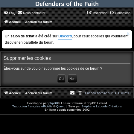
Defenders of the Faith
FAQ
Nous contacter
Inscription
Connexion
Accueil
Accueil du forum
Un
salon de tchat
a été créé sur
Discord
, pour ceux et celles qui voudraient
discuter en parallèle du forum.
Supprimer les cookies
Êtes-vous sûr de vouloir supprimer les cookies de ce forum ?
Accueil
Accueil du forum
Fuseau horaire sur
UTC+02:00
Développé par
phpBB
® Forum Software © phpBB Limited
Traduction française officielle
©
Qiaeru
| Style par
Stéphane Laborde Créations
En ligne depuis septembre 2002