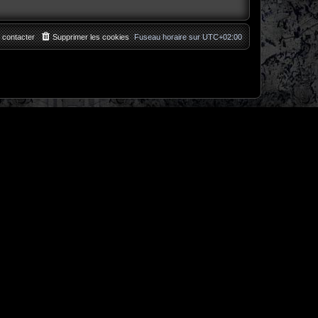
 contacter
Supprimer les cookies
Fuseau horaire sur
UTC+02:00