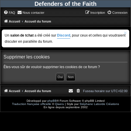
Defenders of the Faith
FAQ
Nous contacter
Inscription
Connexion
Accueil
Accueil du forum
Un
salon de tchat
a été créé sur
Discord
, pour ceux et celles qui voudraient
discuter en parallèle du forum.
Supprimer les cookies
Êtes-vous sûr de vouloir supprimer les cookies de ce forum ?
Accueil
Accueil du forum
Fuseau horaire sur
UTC+02:00
Développé par
phpBB
® Forum Software © phpBB Limited
Traduction française officielle
©
Qiaeru
| Style par
Stéphane Laborde Créations
En ligne depuis septembre 2002