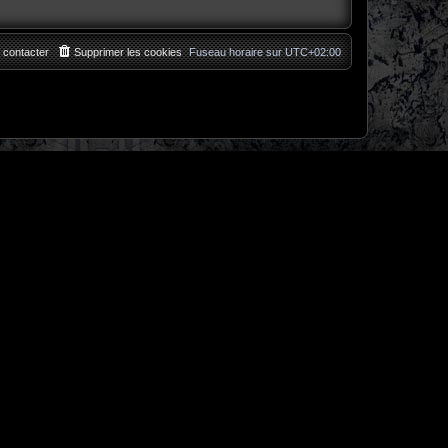
 contacter
Supprimer les cookies
Fuseau horaire sur
UTC+02:00