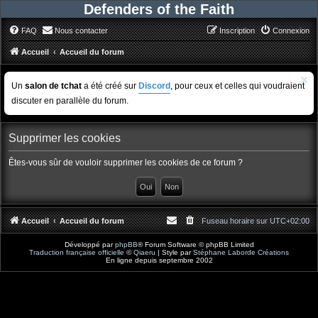
Defenders of the Faith
FAQ
Nous contacter
Inscription
Connexion
Accueil
Accueil du forum
Un
salon de tchat
a été créé sur
Discord
, pour ceux et celles qui voudraient
discuter en parallèle du forum.
Supprimer les cookies
Êtes-vous sûr de vouloir supprimer les cookies de ce forum ?
Accueil
Accueil du forum
Fuseau horaire sur
UTC+02:00
Développé par
phpBB
® Forum Software © phpBB Limited
Traduction française officielle
©
Qiaeru
| Style par
Stéphane Laborde Créations
En ligne depuis septembre 2002