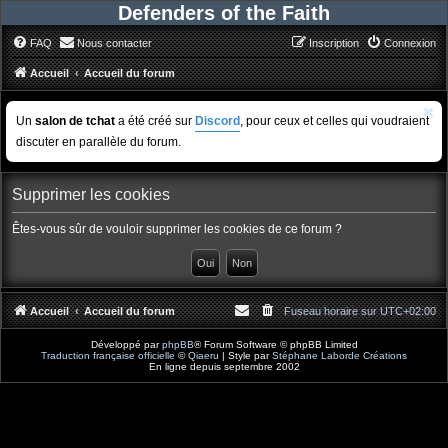
Defenders of the Faith
FAQ
Nous contacter
Inscription
Connexion
Accueil
Accueil du forum
Un
salon de tchat
a été créé sur
Discord
, pour ceux et celles qui voudraient
discuter en parallèle du forum.
Supprimer les cookies
Êtes-vous sûr de vouloir supprimer les cookies de ce forum ?
Accueil
Accueil du forum
Fuseau horaire sur
UTC+02:00
Développé par
phpBB
® Forum Software © phpBB Limited
Traduction française officielle
©
Qiaeru
| Style par
Stéphane Laborde Créations
En ligne depuis septembre 2002