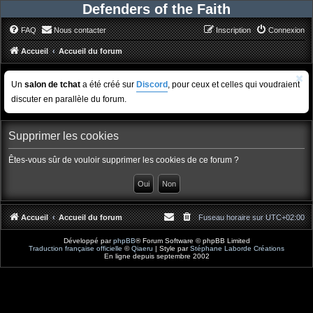
Defenders of the Faith
FAQ
Nous contacter
Inscription
Connexion
Accueil
Accueil du forum
Un
salon de tchat
a été créé sur
Discord
, pour ceux et celles qui voudraient
discuter en parallèle du forum.
Supprimer les cookies
Êtes-vous sûr de vouloir supprimer les cookies de ce forum ?
Accueil
Accueil du forum
Fuseau horaire sur
UTC+02:00
Développé par
phpBB
® Forum Software © phpBB Limited
Traduction française officielle
©
Qiaeru
| Style par
Stéphane Laborde Créations
En ligne depuis septembre 2002