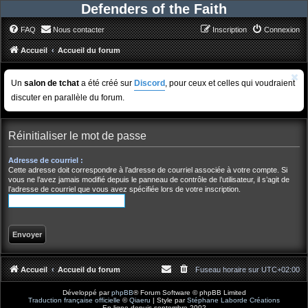
Defenders of the Faith
FAQ
Nous contacter
Inscription
Connexion
Accueil
Accueil du forum
Un
salon de tchat
a été créé sur
Discord
, pour ceux et celles qui voudraient
discuter en parallèle du forum.
Réinitialiser le mot de passe
Adresse de courriel :
Cette adresse doit correspondre à l’adresse de courriel associée à votre compte. Si
vous ne l’avez jamais modifié depuis le panneau de contrôle de l’utilisateur, il s’agit de
l’adresse de courriel que vous avez spécifiée lors de votre inscription.
Accueil
Accueil du forum
Fuseau horaire sur
UTC+02:00
Développé par
phpBB
® Forum Software © phpBB Limited
Traduction française officielle
©
Qiaeru
| Style par
Stéphane Laborde Créations
En ligne depuis septembre 2002