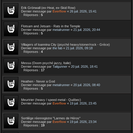
Erik Grönwall (ex-Heat, ex-Skid Row)
Dernier message par
Everflow
«
26 juil. 2026, 15:41
Réponses :
5
Flotsam and Jetsam - Rats in the Temple
Dernier message par
metalrunner
«
21 juil. 2026, 20:44
Réponses :
5
Villagers of Ioannina City (psyché heavy/stoner/rock - Grèce)
Dernier message par
the fab
«
21 juil. 2026, 09:18
Réponses :
4
Messa (Doom psyché jazzy, Italie)
Dernier message par
Tailgunner
«
20 juil. 2026, 18:41
Réponses :
17
Heathen - Never a God
Dernier message par
metalrunner
«
20 juil. 2026, 08:40
Réponses :
5
Meurtrier (heavy / speed metal - Québec)
Dernier message par
Everflow
«
19 juil. 2026, 23:45
Sortilège réenregistre "Larmes de Héros"
Dernier message par
Everflow
«
19 juil. 2026, 23:34
Réponses :
19