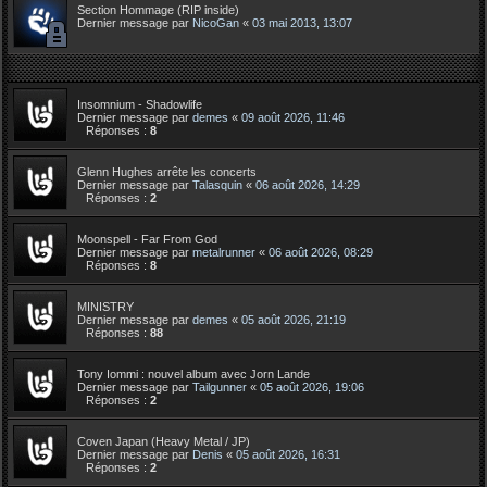
Section Hommage (RIP inside)
Dernier message par
NicoGan
«
03 mai 2013, 13:07
Insomnium - Shadowlife
Dernier message par
demes
«
09 août 2026, 11:46
Réponses :
8
Glenn Hughes arrête les concerts
Dernier message par
Talasquin
«
06 août 2026, 14:29
Réponses :
2
Moonspell - Far From God
Dernier message par
metalrunner
«
06 août 2026, 08:29
Réponses :
8
MINISTRY
Dernier message par
demes
«
05 août 2026, 21:19
Réponses :
88
Tony Iommi : nouvel album avec Jorn Lande
Dernier message par
Tailgunner
«
05 août 2026, 19:06
Réponses :
2
Coven Japan (Heavy Metal / JP)
Dernier message par
Denis
«
05 août 2026, 16:31
Réponses :
2