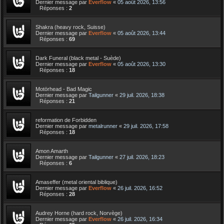
Dernier message par
Everflow
«
05 août 2026, 13:56
Réponses :
2
Shakra (heavy rock, Suisse)
Dernier message par
Everflow
«
05 août 2026, 13:44
Réponses :
69
Dark Funeral (black metal - Suède)
Dernier message par
Everflow
«
05 août 2026, 13:30
Réponses :
18
Motörhead - Bad Magic
Dernier message par
Tailgunner
«
29 juil. 2026, 18:38
Réponses :
21
reformation de Forbidden
Dernier message par
metalrunner
«
29 juil. 2026, 17:58
Réponses :
18
Amon Amarth
Dernier message par
Tailgunner
«
27 juil. 2026, 18:23
Réponses :
6
Amaseffer (metal oriental biblique)
Dernier message par
Everflow
«
26 juil. 2026, 16:52
Réponses :
28
Audrey Horne (hard rock, Norvège)
Dernier message par
Everflow
«
26 juil. 2026, 16:34