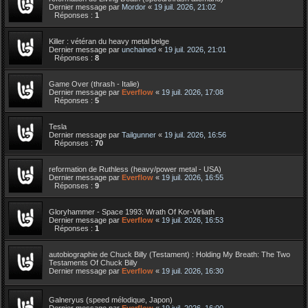
Dernier message par
Mordor
«
19 juil. 2026, 21:02
Réponses :
1
Killer : vétéran du heavy metal belge
Dernier message par
unchained
«
19 juil. 2026, 21:01
Réponses :
8
Game Over (thrash - Italie)
Dernier message par
Everflow
«
19 juil. 2026, 17:08
Réponses :
5
Tesla
Dernier message par
Tailgunner
«
19 juil. 2026, 16:56
Réponses :
70
reformation de Ruthless (heavy/power metal - USA)
Dernier message par
Everflow
«
19 juil. 2026, 16:55
Réponses :
9
Gloryhammer - Space 1993: Wrath Of Kor-Virliath
Dernier message par
Everflow
«
19 juil. 2026, 16:53
Réponses :
1
autobiographie de Chuck Billy (Testament) : Holding My Breath: The Two
Testaments Of Chuck Billy
Dernier message par
Everflow
«
19 juil. 2026, 16:30
Galneryus (speed mélodique, Japon)
Dernier message par
Everflow
«
19 juil. 2026, 16:00