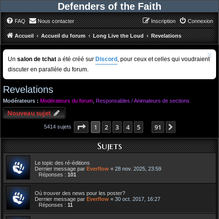
Defenders of the Faith
FAQ
Nous contacter
Inscription
Connexion
Accueil
Accueil du forum
Long Live the Loud
Revelations
Un
salon de tchat
a été créé sur
Discord
, pour ceux et celles qui voudraient
discuter en parallèle du forum.
Revelations
Modérateurs :
Modérateurs du forum
,
Responsables / Animateurs de sections
Nouveau sujet
Page
1
sur
91
1
2
3
4
5
91
Suivant
5414 sujets
…
Sujets
Le topic des ré-éditions
Dernier message par
Everflow
«
28 nov. 2025, 23:59
Réponses :
101
Où trouver des news pour les poster?
Dernier message par
Everflow
«
30 oct. 2017, 16:27
Réponses :
11