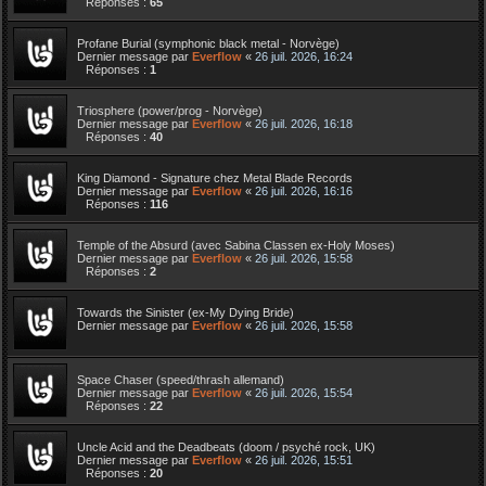
Réponses :
65
Profane Burial (symphonic black metal - Norvège)
Dernier message par
Everflow
«
26 juil. 2026, 16:24
Réponses :
1
Triosphere (power/prog - Norvège)
Dernier message par
Everflow
«
26 juil. 2026, 16:18
Réponses :
40
King Diamond - Signature chez Metal Blade Records
Dernier message par
Everflow
«
26 juil. 2026, 16:16
Réponses :
116
Temple of the Absurd (avec Sabina Classen ex-Holy Moses)
Dernier message par
Everflow
«
26 juil. 2026, 15:58
Réponses :
2
Towards the Sinister (ex-My Dying Bride)
Dernier message par
Everflow
«
26 juil. 2026, 15:58
Space Chaser (speed/thrash allemand)
Dernier message par
Everflow
«
26 juil. 2026, 15:54
Réponses :
22
Uncle Acid and the Deadbeats (doom / psyché rock, UK)
Dernier message par
Everflow
«
26 juil. 2026, 15:51
Réponses :
20