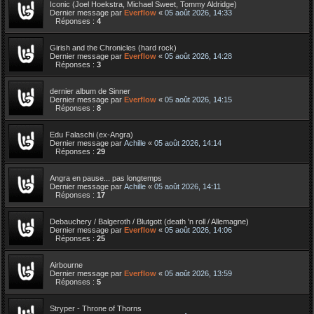
Iconic (Joel Hoekstra, Michael Sweet, Tommy Aldridge)
Dernier message par
Everflow
«
05 août 2026, 14:33
Réponses :
4
Girish and the Chronicles (hard rock)
Dernier message par
Everflow
«
05 août 2026, 14:28
Réponses :
3
dernier album de Sinner
Dernier message par
Everflow
«
05 août 2026, 14:15
Réponses :
8
Edu Falaschi (ex-Angra)
Dernier message par
Achille
«
05 août 2026, 14:14
Réponses :
29
Angra en pause... pas longtemps
Dernier message par
Achille
«
05 août 2026, 14:11
Réponses :
17
Debauchery / Balgeroth / Blutgott (death 'n roll / Allemagne)
Dernier message par
Everflow
«
05 août 2026, 14:06
Réponses :
25
Airbourne
Dernier message par
Everflow
«
05 août 2026, 13:59
Réponses :
5
Stryper - Throne of Thorns