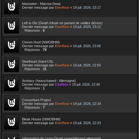
Mastodon - Marrow Deep
Dernier message par
Everflow
«
19 juil. 2026, 23:17
Left to Die (Death tribute en partant de vieilles démos)
Dernier message par
Everflow
«
19 juil. 2026, 23:12
Réponses :
5
Cloven Hoof (NWOBHM)
Dernier message par
Everflow
«
19 juil. 2026, 23:06
Réponses :
79
Steelheart (hard US)
Dernier message par
Everflow
«
19 juil. 2026, 22:50
Réponses :
31
Axetasy (heavy/speed - Allemagne)
Dernier message par
ChaNoir
«
19 juil. 2026, 22:45
Réponses :
1
Consortium Project
Dernier message par
Everflow
«
19 juil. 2026, 22:34
Réponses :
7
Bleak House (NWOBHM)
Dernier message par
Everflow
«
19 juil. 2026, 22:23
reformation de Living Death (speed/thrash allemand)