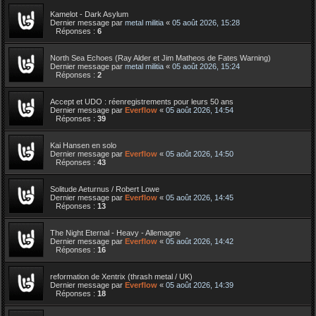
Kamelot - Dark Asylum
Dernier message par
metal militia
«
05 août 2026, 15:28
Réponses :
6
North Sea Echoes (Ray Alder et Jim Matheos de Fates Warning)
Dernier message par
metal militia
«
05 août 2026, 15:24
Réponses :
2
Accept et UDO : réenregistrements pour leurs 50 ans
Dernier message par
Everflow
«
05 août 2026, 14:54
Réponses :
39
Kai Hansen en solo
Dernier message par
Everflow
«
05 août 2026, 14:50
Réponses :
43
Solitude Aeturnus / Robert Lowe
Dernier message par
Everflow
«
05 août 2026, 14:45
Réponses :
13
The Night Eternal - Heavy - Allemagne
Dernier message par
Everflow
«
05 août 2026, 14:42
Réponses :
16
reformation de Xentrix (thrash metal / UK)
Dernier message par
Everflow
«
05 août 2026, 14:39
Réponses :
18