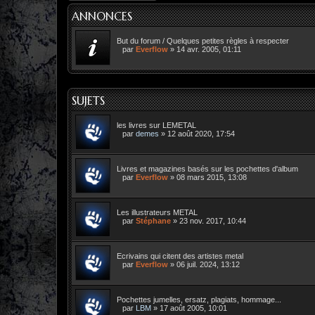
ANNONCES
But du forum / Quelques petites règles à respecter
par
Everflow
»
14 avr. 2005, 01:11
SUJETS
les livres sur LEMETAL
par
demes
»
12 août 2020, 17:54
Livres et magazines basés sur les pochettes d'album
par
Everflow
»
08 mars 2015, 13:08
Les illustrateurs METAL
par
Stéphane
»
23 nov. 2017, 10:44
Ecrivains qui citent des artistes metal
par
Everflow
»
06 juil. 2024, 13:12
Pochettes jumelles, ersatz, plagiats, hommage...
par
LBM
»
17 août 2005, 10:01