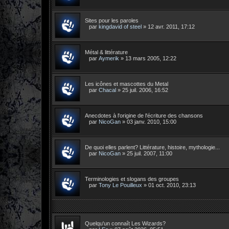
Sites pour les paroles
par
kingdavid of steel
»
12 avr. 2011, 17:12
Métal & littérature
par
Aymerik
»
13 mars 2005, 12:22
Les icônes et mascottes du Metal
par
Chacal
»
25 juil. 2006, 16:52
Anecdotes à l'origine de l'écriture des chansons
par
NicoGan
»
03 janv. 2010, 15:00
De quoi elles parlent? Littérature, histoire, mythologie...
par
NicoGan
»
25 juil. 2007, 11:00
Terminologies et slogans des groupes
par
Tony Le Pouilleux
»
01 oct. 2010, 23:13
Quelqu'un connaît Les Wizards?