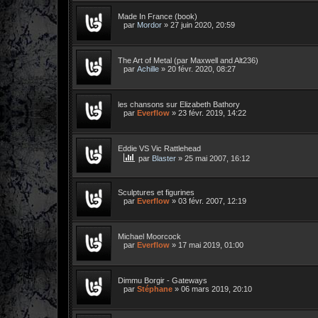
Made In France (book)
par
Mordor
»
27 juin 2020, 20:59
The Art of Metal (par Maxwell and Alt236)
par
Achille
»
20 févr. 2020, 08:27
les chansons sur Elizabeth Bathory
par
Everflow
»
23 févr. 2019, 14:22
Eddie VS Vic Rattlehead
par
Blaster
»
25 mai 2007, 16:12
Sculptures et figurines
par
Everflow
»
03 févr. 2007, 12:19
Michael Moorcock
par
Everflow
»
17 mai 2019, 01:00
Dimmu Borgir - Gateways
par
Stéphane
»
06 mars 2019, 20:10