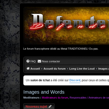
Le forum francophone dédié au Metal TRADITIONNEL! Ou pas.
FAQ
Nous contacter
Accueil
Accueil du forum
Long Live the Loud
Images 
Un
salon de tchat
a été créé sur
Discord
, pour ceux et celles 
Images and Words
Modérateurs :
Modérateurs du forum
,
Responsables / Animateurs de se
Nouveau sujet