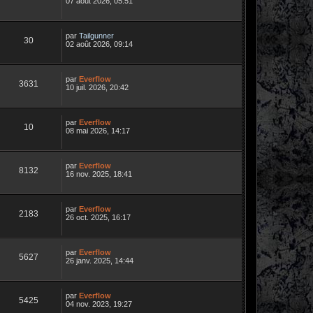
07 août 2026, 05:51
par
Tailgunner
30
02 août 2026, 09:14
par
Everflow
3631
10 juil. 2026, 20:42
par
Everflow
10
08 mai 2026, 14:17
par
Everflow
8132
16 nov. 2025, 18:41
par
Everflow
2183
26 oct. 2025, 16:17
par
Everflow
5627
26 janv. 2025, 14:44
par
Everflow
5425
04 nov. 2023, 19:27