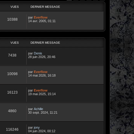
VUES
DERNIER MESSAGE
par
Everflow
10388
14 avr. 2005, 01:11
VUES
DERNIER MESSAGE
par
Denis
7438
28 juin 2026, 20:46
par
Everflow
10098
14 mai 2026, 16:18
par
Everflow
16123
19 mai 2025, 15:14
par
Achille
4860
30 sept. 2024, 11:21
par
jony
116246
04 juin 2024, 00:12