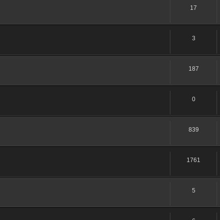
17
3
187
0
839
1761
5