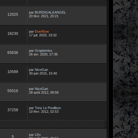
par
BURDIGALA ANGEL
12025
20 févr. 2021, 20:21
par
Everflow
18230
17 juil. 2020, 19:32
par
Graptemiss
65636
26 avr. 2020, 17:36
par
NicoGan
10589
30 juin 2015, 15:40
par
NicoGan
55016
28 août 2012, 08:58
par
Tony Le Pouilleux
37258
10 févr. 2012, 02:53
par
LEo
5