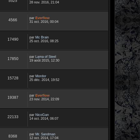
5525
28 nov. 2016, 21:04
par
Everflow
4566
31 oct. 2016, 00:04
par
Mc Brain
17490
25 oct. 2016, 08:25
par
Lama of Steel
17850
19 août 2015, 12:30
par
Mordor
15728
25 déc. 2014, 19:52
par
Everflow
19387
23 nov. 2014, 22:09
par
NicoGan
22133
14 oct. 2014, 06:07
par
Mr. Sandman
8368
12 oct. 2014, 17:04