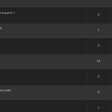
e la guerre ?
3
18
1
0
14
2
ne public
0
1