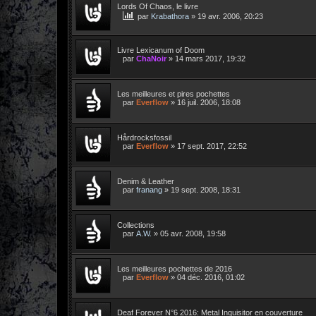
Lords Of Chaos, le livre
par
Krabathora
»
19 avr. 2006, 20:23
Livre Lexicanum of Doom
par
ChaNoir
»
14 mars 2017, 19:32
Les meilleures et pires pochettes
par
Everflow
»
16 juil. 2006, 18:08
Hårdrocksfossil
par
Everflow
»
17 sept. 2017, 22:52
Denim & Leather
par
franang
»
19 sept. 2008, 18:31
Collections
par
A.W.
»
05 avr. 2008, 19:58
Les meilleures pochettes de 2016
par
Everflow
»
04 déc. 2016, 01:02
Deaf Forever N°6 2016: Metal Inquisitor en couverture