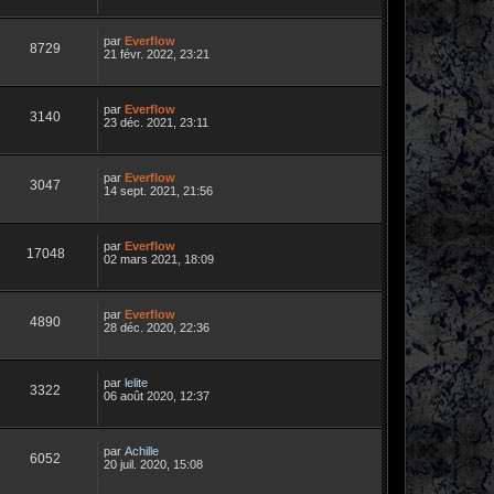
par
Everflow
8729
21 févr. 2022, 23:21
par
Everflow
3140
23 déc. 2021, 23:11
par
Everflow
3047
14 sept. 2021, 21:56
par
Everflow
17048
02 mars 2021, 18:09
par
Everflow
4890
28 déc. 2020, 22:36
par
lelite
3322
06 août 2020, 12:37
par
Achille
6052
20 juil. 2020, 15:08