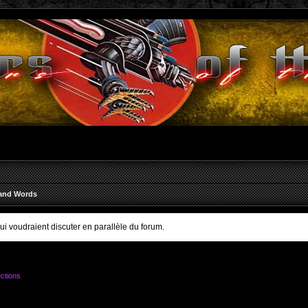
and Words
qui voudraient discuter en parallèle du forum.
ctions