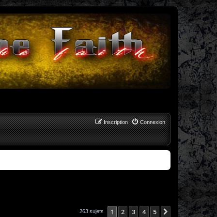
Inscription
Connexion
1
2
3
4
5
Suivant
263 sujets