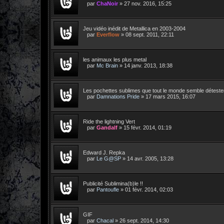
par
ChaNoir
»
27 nov. 2016, 15:25
Jeu vidéo inédit de Metallica en 2003-2004
par
Everflow
»
08 sept. 2011, 22:11
les animaux les plus metal
par
Mc Brain
»
14 janv. 2013, 18:38
Les pochettes sublimes que tout le monde semble détester
par
Damnations Pride
»
17 mars 2015, 16:07
Ride the lightning Vert
par
Gandalf
»
15 févr. 2014, 01:19
Edward J. Repka
par
Le G@SP
»
14 avr. 2005, 13:28
Publicité Sublimina(b)le !!
par
Pantoufle
»
01 févr. 2014, 02:03
GIF
par
Chacal
»
26 sept. 2014, 14:30