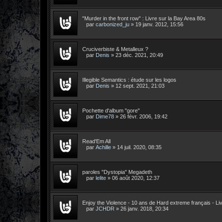
"Murder in the front row" : Livre sur la Bay Area 80s
par
carbonized_ju
»
19 janv. 2012, 15:56
Cruciverbiste & Metalleux ?
par
Denis
»
23 déc. 2021, 20:49
Illegible Semantics : étude sur les logos
par
Denis
»
12 sept. 2021, 21:03
Pochette d'album "gore"
par
Dime78
»
26 févr. 2006, 19:42
Read'Em All
par
Achille
»
14 juil. 2020, 08:35
paroles "Dystopia" Megadeth
par
lelite
»
06 août 2020, 12:37
Enjoy the Violence - 10 ans de Hard extreme français - Li
par
JCHDR
»
26 janv. 2018, 20:34