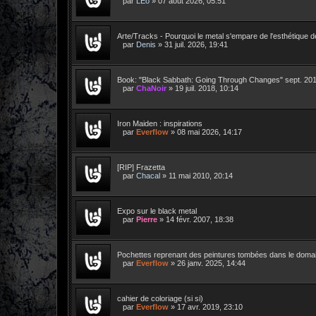
par
LEo
»
07 août 2026, 05:51
Arte/Tracks - Pourquoi le metal s'empare de l'esthétique d
par
Denis
»
31 juil. 2026, 19:41
Book: "Black Sabbath: Going Through Changes" sept. 20
par
ChaNoir
»
19 juil. 2018, 10:14
Iron Maiden : inspirations
par
Everflow
»
08 mai 2026, 14:17
[RIP] Frazetta
par
Chacal
»
11 mai 2010, 20:14
Expo sur le black metal
par
Pierre
»
14 févr. 2007, 18:38
Pochettes reprenant des peintures tombées dans le domai
par
Everflow
»
26 janv. 2025, 14:44
cahier de coloriage (si si)
par
Everflow
»
17 avr. 2019, 23:10