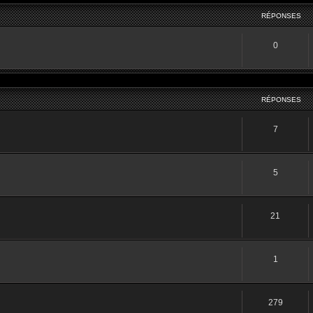
RÉPONSES
0
RÉPONSES
7
5
21
1
279