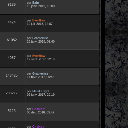
par
Balin
8139
19 janv. 2019, 16:00
par
Everflow
4424
19 juil. 2018, 14:07
par
Graptemiss
61052
28 janv. 2018, 09:40
par
Everflow
4087
17 sept. 2017, 22:52
par
Graptemiss
143425
17 févr. 2017, 00:45
par
Metal Knight
288217
02 janv. 2017, 20:19
par
ChaNoir
5123
05 déc. 2016, 05:49
par
ChaNoir