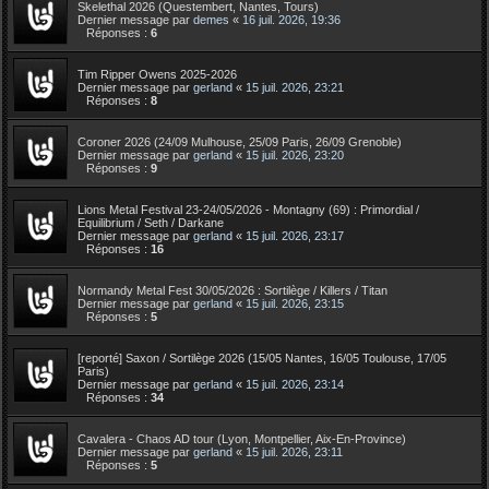
Skelethal 2026 (Questembert, Nantes, Tours)
Dernier message par
demes
«
16 juil. 2026, 19:36
Réponses :
6
Tim Ripper Owens 2025-2026
Dernier message par
gerland
«
15 juil. 2026, 23:21
Réponses :
8
Coroner 2026 (24/09 Mulhouse, 25/09 Paris, 26/09 Grenoble)
Dernier message par
gerland
«
15 juil. 2026, 23:20
Réponses :
9
Lions Metal Festival 23-24/05/2026 - Montagny (69) : Primordial /
Equilibrium / Seth / Darkane
Dernier message par
gerland
«
15 juil. 2026, 23:17
Réponses :
16
Normandy Metal Fest 30/05/2026 : Sortilège / Killers / Titan
Dernier message par
gerland
«
15 juil. 2026, 23:15
Réponses :
5
[reporté] Saxon / Sortilège 2026 (15/05 Nantes, 16/05 Toulouse, 17/05
Paris)
Dernier message par
gerland
«
15 juil. 2026, 23:14
Réponses :
34
Cavalera - Chaos AD tour (Lyon, Montpellier, Aix-En-Province)
Dernier message par
gerland
«
15 juil. 2026, 23:11
Réponses :
5