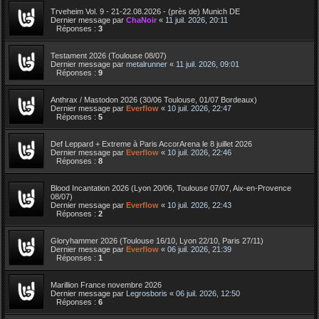
Trveheim Vol. 9 - 21-22.08.2026 - (près de) Munich DE
Dernier message par
ChaNoir
«
11 juil. 2026, 20:11
Réponses :
3
Testament 2026 (Toulouse 08/07)
Dernier message par
metalrunner
«
11 juil. 2026, 09:01
Réponses :
9
Anthrax / Mastodon 2026 (30/06 Toulouse, 01/07 Bordeaux)
Dernier message par
Everflow
«
10 juil. 2026, 22:47
Réponses :
5
Def Leppard + Extreme à Paris AccorArena le 8 juillet 2026
Dernier message par
Everflow
«
10 juil. 2026, 22:46
Réponses :
8
Blood Incantation 2026 (Lyon 20/06, Toulouse 07/07, Aix-en-Provence
08/07)
Dernier message par
Everflow
«
10 juil. 2026, 22:43
Réponses :
2
Gloryhammer 2026 (Toulouse 16/10, Lyon 22/10, Paris 27/11)
Dernier message par
Everflow
«
06 juil. 2026, 21:39
Réponses :
1
Marillion France novembre 2026
Dernier message par
Legrosboris
«
06 juil. 2026, 12:50
Réponses :
6