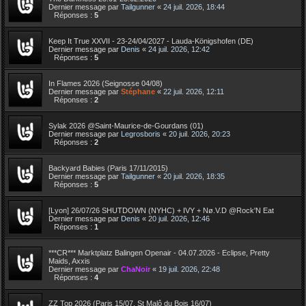
Dernier message par
Tailgunner
«
24 juil. 2026, 18:44
Réponses :
5
Keep It True XXVII - 23-24/04/2027 - Lauda-Königshofen (DE)
Dernier message par
Denis
«
24 juil. 2026, 12:42
Réponses :
5
In Flames 2026 (Seignosse 04/08)
Dernier message par
Stéphane
«
22 juil. 2026, 12:11
Réponses :
2
Sylak 2026 @Saint-Maurice-de-Gourdans (01)
Dernier message par
Legrosboris
«
20 juil. 2026, 20:23
Réponses :
2
Backyard Babies (Paris 17/11/2015)
Dernier message par
Tailgunner
«
20 juil. 2026, 18:35
Réponses :
5
[Lyon] 26/07/26 SHUTDOWN (NYHC) + IVY + Nø.V.D @Rock'N Eat
Dernier message par
Denis
«
20 juil. 2026, 12:46
Réponses :
1
***CR*** Marktplatz Balingen Openair - 04.07.2026 - Eclipse, Pretty
Maids, Axxis
Dernier message par
ChaNoir
«
19 juil. 2026, 22:48
Réponses :
4
ZZ Top 2026 (Paris 15/07, St Malô du Bois 16/07)