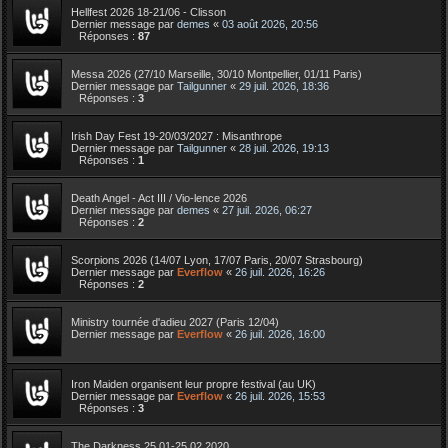
Hellfest 2026 18-21/06 - Clisson
Dernier message par
demes
«
03 août 2026, 20:56
Réponses :
87
Messa 2026 (27/10 Marseille, 30/10 Montpellier, 01/11 Paris)
Dernier message par
Tailgunner
«
29 juil. 2026, 18:36
Réponses :
3
Irish Day Fest 19-20/03/2027 : Misanthrope
Dernier message par
Tailgunner
«
28 juil. 2026, 19:13
Réponses :
1
Death Angel - Act III / Vio-lence 2026
Dernier message par
demes
«
27 juil. 2026, 06:27
Réponses :
2
Scorpions 2026 (14/07 Lyon, 17/07 Paris, 20/07 Strasbourg)
Dernier message par
Everflow
«
26 juil. 2026, 16:26
Réponses :
2
Ministry tournée d'adieu 2027 (Paris 12/04)
Dernier message par
Everflow
«
26 juil. 2026, 16:00
Iron Maiden organisent leur propre festival (au UK)
Dernier message par
Everflow
«
26 juil. 2026, 15:53
Réponses :
3
The Darkness 25.01-25.02.2020