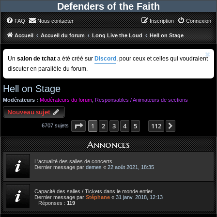
Defenders of the Faith
FAQ
Nous contacter
Inscription
Connexion
Accueil
Accueil du forum
Long Live the Loud
Hell on Stage
Un
salon de tchat
a été créé sur
Discord
, pour ceux et celles qui voudraient
discuter en parallèle du forum.
Hell on Stage
Modérateurs :
Modérateurs du forum
,
Responsables / Animateurs de sections
Nouveau sujet
Page
1
sur
112
1
2
3
4
5
112
Suivant
6707 sujets
…
Annonces
L'actualité des salles de concerts
Dernier message par
demes
«
22 août 2021, 18:35
Capacité des salles / Tickets dans le monde entier
Dernier message par
Stéphane
«
31 janv. 2018, 12:13
Réponses :
119