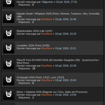
Dernier message par
Tailgunner
«
19 juil. 2026, 17:01
Réponses :
5
Napalm Death / Whiplash 2026 (Paris, Rennes, Toulouse, Vitry, Grenoble,
Lille)
Dernier message par
Everflow
«
19 juil. 2026, 15:48
Réponses :
2
Mephistofeles 2026 (Lille 21/07)
Dernier message par
Everflow
«
19 juil. 2026, 15:23
Lovebites 2026 (Paris 01/08)
Dernier message par
Everflow
«
19 juil. 2026, 15:21
Plane'R Fest 03-04/07/2026 @Colombier-Saugnieu (69) : Queensrÿche /
Wind Rose
Dernier message par
Everflow
«
19 juil. 2026, 15:09
Réponses :
10
Onslaught 2026 (Paris 12/10, Lyon 13/10)
Dernier message par
Everflow
«
19 juil. 2026, 15:04
Réponses :
6
Klone + Septaria 2026 (Bagnols sur Cèze, Salon de Provence)
Dernier message par
Everflow
«
19 juil. 2026, 14:59
Réponses :
1