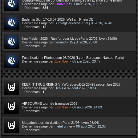
Compte-rendus de concerts non annoncés à l´avance sur le forum
Dernier message par
ChaNoir
«
01 août 2026, 10:57
Réponses :
334
Baden in Blut, 17-18.07.2026, Weil am Rhein DE
Dernier message par
BurningDarkness
«
29 juil. 2026, 07:40
Réponses :
12
Iron Maiden 2026 : Run for your Lives (Paris 22/06, Lyon 28/06)
Dernier message par
gerland
«
15 juil. 2026, 23:08
Réponses :
29
Fossilization + Phobocosm 08/2026 (Lyon, Bordeaux, Nantes, Paris)
Dernier message par
Everflow
«
05 juin 2026, 23:47
KEEP IT TRUE RISING VI (Würzburg/DE) 23–25 septembre 2027
Dernier message par
Denis
«
07 août 2026, 18:14
Réponses :
1
AIRBOURNE tournée française 2026
Dernier message par
Everflow
«
06 août 2026, 14:03
Réponses :
9
Megadeth tournée d'adieu (Paris 21/03, Lyon 08/04)
Dernier message par
metalrunner
«
06 août 2026, 12:35
Réponses :
5