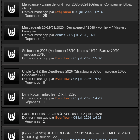
Manigance - L'âme de fond Tour 2025-2026 (Orleans, Compiègne, Bilbao,
etc...)
Dernier message par
Stéphane
«
06 juil. 2026, 12:16
Réponses :
25
Muscadeath 18-19/09/2026 : Decapitated / 1349 / Vomitory / Master /
Benighted
Dernier message par
demes
«
05 juil. 2026, 16:10
Réponses :
1
Suffocation 2026 (Audincourt 18/10, Nantes 19/10, Biarritz 20/10,
Toulouse 26/10)
Dernier message par
Everflow
«
05 juil. 2026, 15:07
Uncle Acid & the Deadbeats 2026 (Strasbourg 07/06, Toulouse 16/06,
Bordeaux 17/06)
Dernier message par
Everflow
«
05 juil. 2026, 14:31
Réponses :
8
Dirty Rotten Imbeciles (D.R.I.) 2026
Dernier message par
Everflow
«
05 juil. 2026, 14:29
Réponses :
1
Guns 'n Roses : 2 dates à Paris les 1 et 3 juillet 2026
Dernier message par
Everflow
«
05 juil. 2026, 14:28
Réponses :
1
[Lyon 05/07/26] DEATH BEFORE DISHONOR (usa) + SHALL REMAIN +
RÜMEX @Bulle de Son