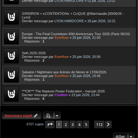
Dernier message par
LYON HARDCORE
«
02 juil. 2026, 13:02
GRIDIRON + xCONTENTIONx + CLIQUE @Warmaudio [30/06/26 -
Lyon]
Dernier message par
LYON HARDCORE
«
26 juin 2026, 10:21
Europe - The Final Countdown 40th Anniversary Tour 2026 (Paris 06/10)
Dernier message par
Everflow
«
25 juin 2026, 21:00
Réponses :
1
Seth 2025-2026
Dernier message par
Everflow
«
25 juin 2026, 20:58
Réponses :
2
Sabaton / Nightmare aux Arènes de Nimes le 17/06/2026
Dernier message par
Everflow
«
25 juin 2026, 19:46
Réponses :
1
***CR*** The Neptune Power Federation - mai-juin 2026
Dernier message par
ChaNoir
«
23 juin 2026, 13:44
Réponses :
5
Nouveau sujet
Page
1
sur
112
1
2
3
4
5
112
Suivant
6707 sujets
…
Aller