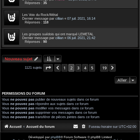
Réponses :
35
Les Voix du Rock/Métal
Dernier message par
cillian
«
07 juil. 2021, 16:14
Réponses :
118
Les groupes suédois qui ont marqué LEMETAL
Dernier message par
cillian
«
06 juil. 2021, 21:42
Réponses :
90
Nouveau sujet
Page
2
sur
19
1
2
3
4
5
19
Précédent
Suivant
1121 sujets
…
Aller
PERMISSIONS DU FORUM
Vous
ne pouvez pas
publier de nouveaux sujets dans ce forum
Vous
ne pouvez pas
répondre aux sujets dans ce forum
Vous
ne pouvez pas
modifier vos messages dans ce forum
Vous
ne pouvez pas
supprimer vos messages dans ce forum
Vous
ne pouvez pas
transférer de pièces jointes dans ce forum
Accueil
Accueil du forum
Fuseau horaire sur
UTC+02:00
Développé par
phpBB
® Forum Software © phpBB Limited