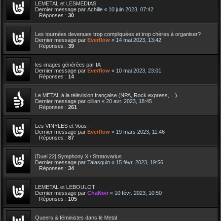
LEMETAL et LESMEDIAS
Dernier message par
Achille
«
10 juin 2023, 07:42
Réponses :
30
Les tournées devenues trop compliquées et trop chères à organiser?
Dernier message par
Everflow
«
14 mai 2023, 13:42
Réponses :
39
les images générées par IA
Dernier message par
Everflow
«
10 mai 2023, 23:01
Réponses :
14
Le METAL à la télévision française (NPA, Rock express, ...)
Dernier message par
cillian
«
20 avr. 2023, 18:45
Réponses :
261
Les VINYLES et Vous :
Dernier message par
Everflow
«
19 mars 2023, 11:46
Réponses :
87
[Duel 22] Symphony X / Stratovarius
Dernier message par
Talasquin
«
15 févr. 2023, 19:56
Réponses :
34
LEMETAL et LEBOULOT
Dernier message par
ChaNoir
«
10 févr. 2023, 10:50
Réponses :
105
Queers & féministes dans le Metal