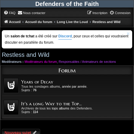
Defenders of the Faith
FAQ
Nous contacter
Inscription
Connexion
Accueil
Accueil du forum
Long Live the Loud
Restless and Wild
Un
salon de tchat
a été créé sur
Discord
, pour ceux et celles qui voudraient
discuter en parallèle du forum.
Restless and Wild
Modérateurs :
Modérateurs du forum
,
Responsables / Animateurs de sections
Forum
Years of Decay
Tous les sondages albums,
année par année
.
Sujets :
76
It's a long Way to the Top...
Archives de tous les
tops albums
des Defenders.
Sujets :
114
Nouveau sujet