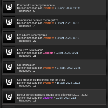
Pourquoi les réenregistrements?
Dernier message par
Everflow
«
04 nov. 2023, 19:39
Réponses :
6
Compilations de titres réenregistrés
Dernier message par
Everflow
«
29 oct. 2023, 16:48
Réponses :
7
Les albums réenregistrés
Dernier message par
Everflow
«
29 oct. 2023, 16:46
Réponses :
29
Edguy vs Stratovarius
Dernier message par
Gandalf
«
03 oct. 2023, 00:21
Réponses :
28
CD Mausoleum
Dernier message par
Everflow
«
27 sept. 2023, 21:45
Réponses :
1
Ces groupes qui font mieux que les vrais
Dernier message par
Everflow
«
18 août 2023, 13:02
Réponses :
19
Retour sur les meilleurs albums de la décennie (2010 - 2020)
Dernier message par
olivier64
«
11 juil. 2023, 21:57
Réponses :
16