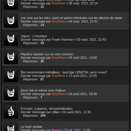
Dernier message par
Everflow
«
08 sept. 2021, 22:14
Réponses :
32
vos avis sur les intro, outro et autres interludes sur les albums de metal
Dernier message par
Everflow
«
04 sept. 2021, 13:41
Réponses :
14
Japon : J-musique
Dernier message par
Frank Hammer
«
03 sept. 2021, 22:43
Réponses :
39
Playlists basées sur un mot commun
Dernier message par
Everflow
«
28 août 2021, 13:00
Réponses :
36
Bon anniversaire métallique : quel âge LEMETAL avez-vous?
Dernier message par
Everflow
«
13 août 2021, 10:55
Réponses :
97
Deux fois le même nom d'album
Dernier message par
Everflow
«
09 août 2021, 18:40
Réponses :
7
Formats, supports, dématérialisation
Dernier message par
cillian
«
02 août 2021, 12:31
Réponses :
204
Le topic people
Dernier message par
Pierre
«
22 juil. 2021, 17:40