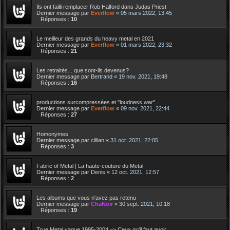
Ils ont failli remplacer Rob Halford dans Judas Priest
Dernier message par
Everflow
«
05 mars 2022, 13:45
Réponses :
10
Le meilleur des grands du heavy metal en 2021
Dernier message par
Everflow
«
01 mars 2022, 23:32
Réponses :
21
Les retraités... que sont-ils devenus?
Dernier message par
Bertrand
«
19 nov. 2021, 19:48
Réponses :
16
productions surcompressées et "loudness war"
Dernier message par
Everflow
«
09 nov. 2021, 22:44
Réponses :
27
Homonymes
Dernier message par
cillian
«
31 oct. 2021, 22:05
Réponses :
3
Fabric of Metal | La haute-couture du Metal
Dernier message par
Denis
«
12 oct. 2021, 12:57
Réponses :
2
Les albums que vous n'avez pas retenu
Dernier message par
ChaNoir
«
30 sept. 2021, 10:18
Réponses :
19
True Metal vague 1995-2004 => Ceux qu'il faut avoir