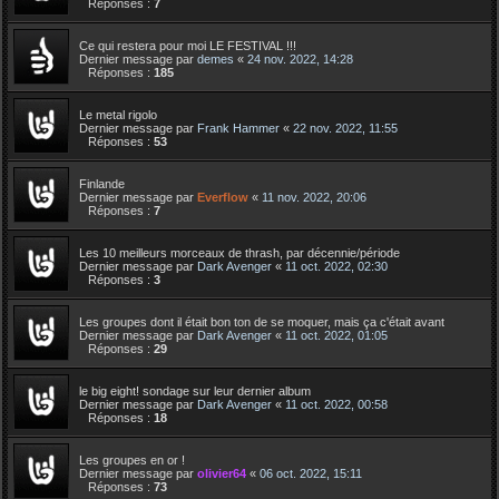
Réponses :
7
Ce qui restera pour moi LE FESTIVAL !!!
Dernier message par
demes
«
24 nov. 2022, 14:28
Réponses :
185
Le metal rigolo
Dernier message par
Frank Hammer
«
22 nov. 2022, 11:55
Réponses :
53
Finlande
Dernier message par
Everflow
«
11 nov. 2022, 20:06
Réponses :
7
Les 10 meilleurs morceaux de thrash, par décennie/période
Dernier message par
Dark Avenger
«
11 oct. 2022, 02:30
Réponses :
3
Les groupes dont il était bon ton de se moquer, mais ça c'était avant
Dernier message par
Dark Avenger
«
11 oct. 2022, 01:05
Réponses :
29
le big eight! sondage sur leur dernier album
Dernier message par
Dark Avenger
«
11 oct. 2022, 00:58
Réponses :
18
Les groupes en or !
Dernier message par
olivier64
«
06 oct. 2022, 15:11
Réponses :
73