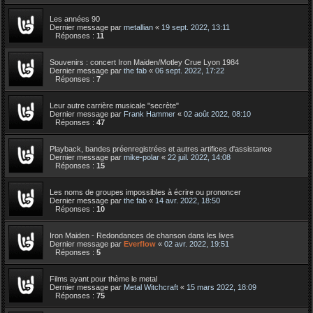
Les années 90
Dernier message par
metallian
«
19 sept. 2022, 13:11
Réponses :
11
Souvenirs : concert Iron Maiden/Motley Crue Lyon 1984
Dernier message par
the fab
«
06 sept. 2022, 17:22
Réponses :
7
Leur autre carrière musicale "secrète"
Dernier message par
Frank Hammer
«
02 août 2022, 08:10
Réponses :
47
Playback, bandes préenregistrées et autres artifices d'assistance
Dernier message par
mike-polar
«
22 juil. 2022, 14:08
Réponses :
15
Les noms de groupes impossibles à écrire ou prononcer
Dernier message par
the fab
«
14 avr. 2022, 18:50
Réponses :
10
Iron Maiden - Redondances de chanson dans les lives
Dernier message par
Everflow
«
02 avr. 2022, 19:51
Réponses :
5
Films ayant pour thème le metal
Dernier message par
Metal Witchcraft
«
15 mars 2022, 18:09
Réponses :
75