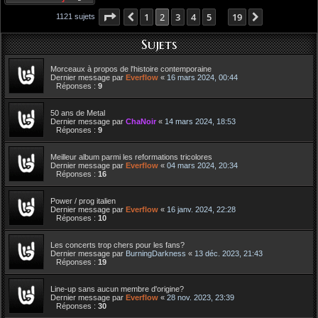
Page
2
sur
19
1
2
3
4
5
19
Précédent
Suivant
1121 sujets
…
Sujets
Morceaux à propos de l'histoire contemporaine
Dernier message par
Everflow
«
16 mars 2024, 00:44
Réponses :
9
50 ans de Metal
Dernier message par
ChaNoir
«
14 mars 2024, 18:53
Réponses :
9
Meilleur album parmi les reformations tricolores
Dernier message par
Everflow
«
04 mars 2024, 20:34
Réponses :
16
Power / prog italien
Dernier message par
Everflow
«
16 janv. 2024, 22:28
Réponses :
10
Les concerts trop chers pour les fans?
Dernier message par
BurningDarkness
«
13 déc. 2023, 21:43
Réponses :
19
Line-up sans aucun membre d'origine?
Dernier message par
Everflow
«
28 nov. 2023, 23:39
Réponses :
30