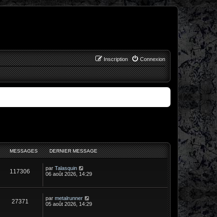
Inscription
Connexion
MESSAGES
DERNIER MESSAGE
C
par
Talasquin
117306
o
06 août 2026, 14:29
n
s
u
l
C
par
metalrunner
27371
t
o
05 août 2026, 14:29
e
n
r
s