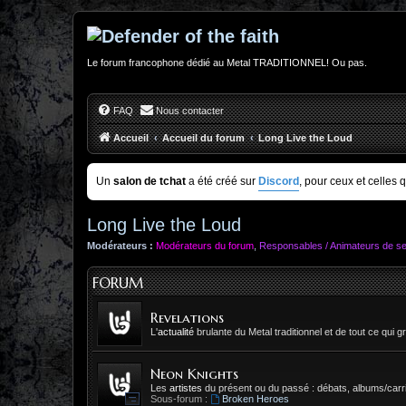
Le forum francophone dédié au Metal TRADITIONNEL! Ou pas.
FAQ
Nous contacter
Accueil
Accueil du forum
Long Live the Loud
Un
salon de tchat
a été créé sur
Discord
, pour ceux et celles 
Long Live the Loud
Modérateurs :
Modérateurs du forum
,
Responsables / Animateurs de se
FORUM
Revelations
L'
actualité
brulante du Metal traditionnel et de tout ce qui gr
Neon Knights
Les
artistes
du présent ou du passé : débats, albums/carri
Sous-forum :
Broken Heroes