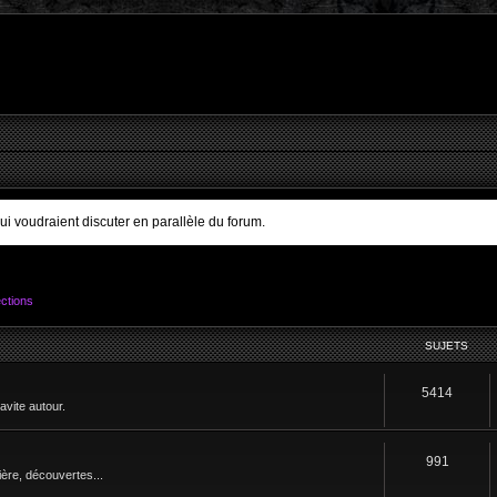
qui voudraient discuter en parallèle du forum.
ctions
SUJETS
5414
avite autour.
991
ère, découvertes...