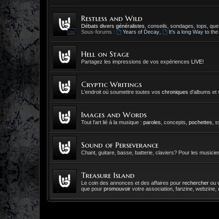
Restless and Wild
Débats divers généralistes
, conseils, sondages, tops, ques
Sous-forums :
Years of Decay
,
It's a long Way to the
Hell on Stage
Partagez les impressions de vos expériences
LIVE
!
Cryptic Writings
L'endroit où soumettre toutes vos
chroniques
d'albums et 
Images and Words
Tout l'art lié à la musique :
paroles
, concepts,
pochettes
, 
Sound of Perseverance
Chant, guitare, basse, batterie, claviers? Pour les musicien
Treasure Island
Le coin des annonces et des affaires pour
rechercher
ou
que pour
promouvoir
votre association, fanzine, webzine, r