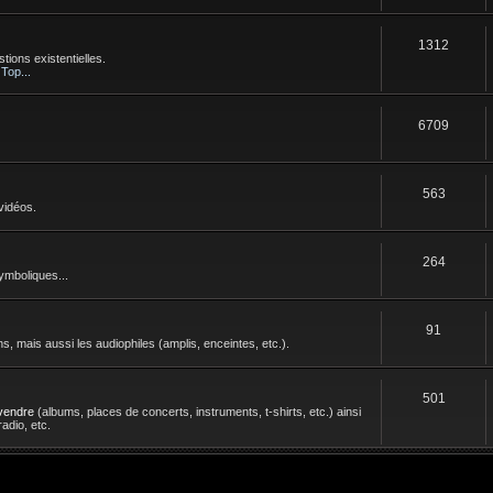
1312
tions existentielles.
 Top...
6709
563
vidéos.
264
symboliques...
91
s, mais aussi les audiophiles (amplis, enceintes, etc.).
501
vendre
(albums, places de concerts, instruments, t-shirts, etc.) ainsi
adio, etc.