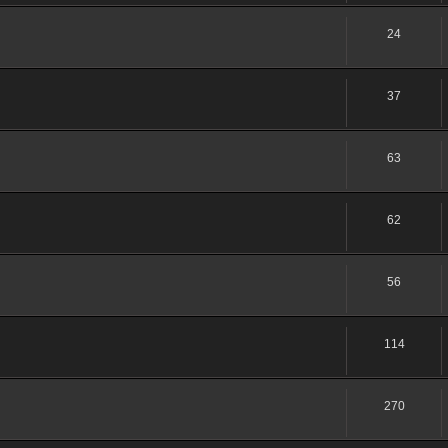
24
37
63
62
56
114
270