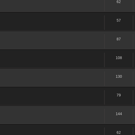
62
57
87
108
130
79
144
62