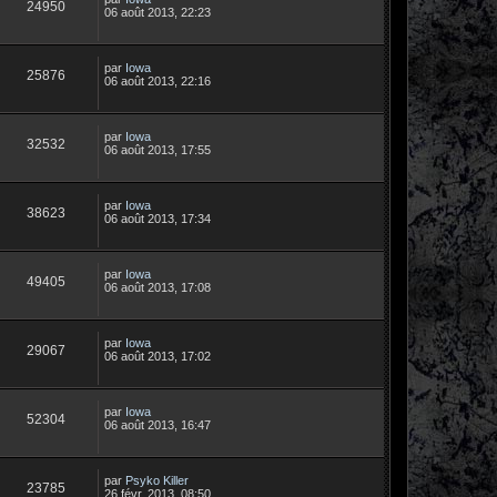
24950
06 août 2013, 22:23
par
Iowa
25876
06 août 2013, 22:16
par
Iowa
32532
06 août 2013, 17:55
par
Iowa
38623
06 août 2013, 17:34
par
Iowa
49405
06 août 2013, 17:08
par
Iowa
29067
06 août 2013, 17:02
par
Iowa
52304
06 août 2013, 16:47
par
Psyko Killer
23785
26 févr. 2013, 08:50