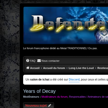
Le forum francophone dédié au Metal TRADITIONNEL! Ou pas.
FAQ
Nous contacter
Accueil
Accueil du forum
Long Live the Loud
Restles
Un
salon de tchat
a été créé sur
Discord
, pour ceux et celles 
Years of Decay
Modérateurs :
Modérateurs du forum
,
Responsables / Animateurs de se
Nouveau sujet