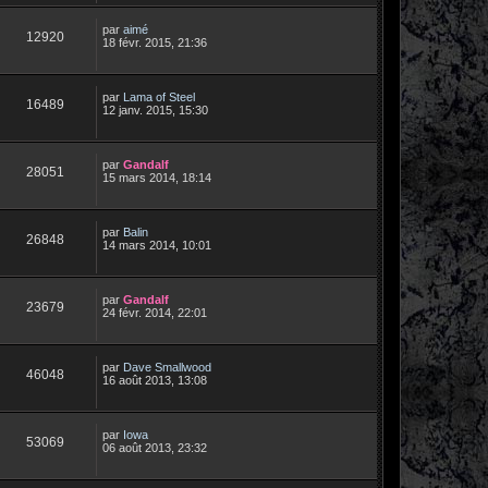
par
aimé
12920
18 févr. 2015, 21:36
par
Lama of Steel
16489
12 janv. 2015, 15:30
par
Gandalf
28051
15 mars 2014, 18:14
par
Balin
26848
14 mars 2014, 10:01
par
Gandalf
23679
24 févr. 2014, 22:01
par
Dave Smallwood
46048
16 août 2013, 13:08
par
Iowa
53069
06 août 2013, 23:32