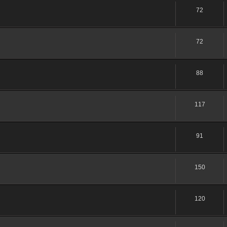
72
72
88
117
91
150
120