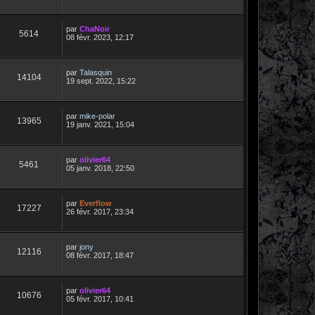
par
ChaNoir
5614
08 févr. 2023, 12:17
par
Talasquin
14104
19 sept. 2022, 15:22
par
mike-polar
13965
19 janv. 2021, 15:04
par
olivier64
5461
05 janv. 2018, 22:50
par
Everflow
17227
26 févr. 2017, 23:34
par
jony
12116
08 févr. 2017, 18:47
par
olivier64
10676
05 févr. 2017, 10:41