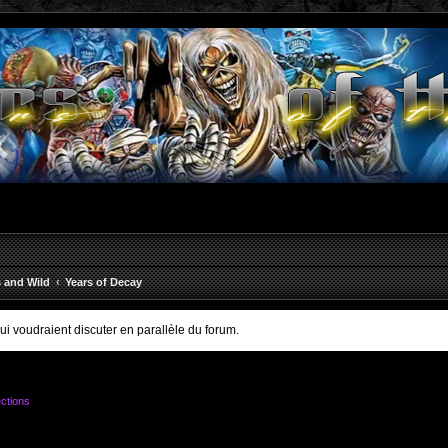
s and Wild
Years of Decay
qui voudraient discuter en parallèle du forum.
ctions