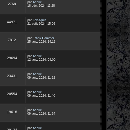
par
Achille
2768
18 déc. 2024, 11:28
par
Talasquin
44971
21 août 2024, 15:06
par
Frank Hammer
7812
25 janv. 2024, 14:13
par
Achille
29694
12 janv. 2024, 09:00
par
Achille
23431
09 janv. 2024, 11:52
par
Achille
20554
09 janv. 2024, 11:40
par
Achille
19618
09 janv. 2024, 11:24
par
Achille
29134