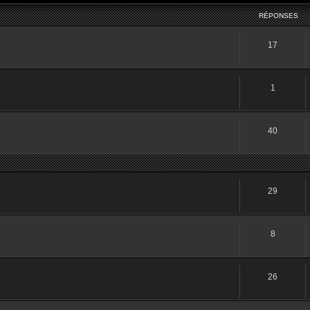
RÉPONSES
17
1
40
29
8
26