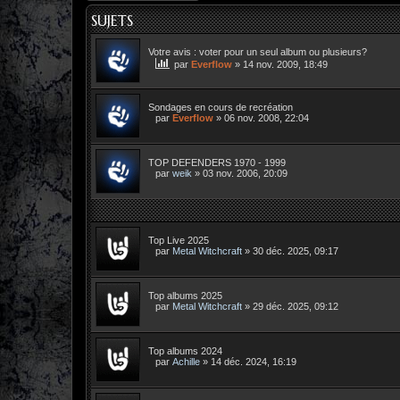
SUJETS
Votre avis : voter pour un seul album ou plusieurs?
par
Everflow
»
14 nov. 2009, 18:49
Sondages en cours de recréation
par
Everflow
»
06 nov. 2008, 22:04
TOP DEFENDERS 1970 - 1999
par
weik
»
03 nov. 2006, 20:09
Top Live 2025
par
Metal Witchcraft
»
30 déc. 2025, 09:17
Top albums 2025
par
Metal Witchcraft
»
29 déc. 2025, 09:12
Top albums 2024
par
Achille
»
14 déc. 2024, 16:19