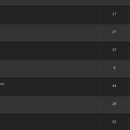
17
27
37
9
rts!
44
28
22