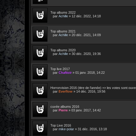
Top albums 2022
par
Achille
»
12 déc. 2022, 14:18
Top albums 2021
par
Achille
»
20 déc. 2021, 14:09
Top albums 2020
par
Achille
»
30 déc. 2020, 19:36
Top live 2017
par
ChaNoir
»
01 janv. 2018, 14:22
Horrorvision 2016 (titre de l'année) => les votes sont ouve
par
Everflow
»
14 déc. 2016, 19:56
cuvée albums 2016
par
Pierre
»
03 janv. 2017, 14:42
Top Live 2016
par
mike-polar
»
31 déc. 2016, 13:18