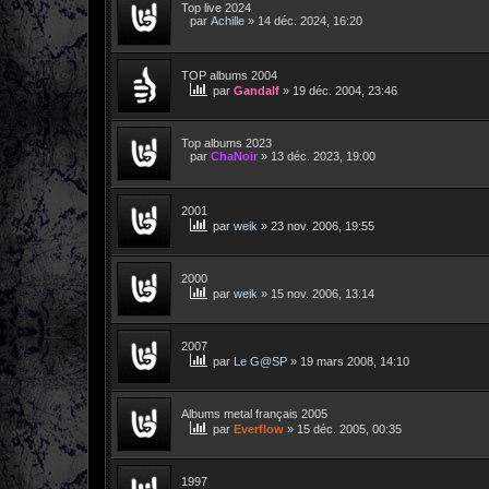
Top live 2024
par
Achille
»
14 déc. 2024, 16:20
TOP albums 2004
par
Gandalf
»
19 déc. 2004, 23:46
Top albums 2023
par
ChaNoir
»
13 déc. 2023, 19:00
2001
par
weik
»
23 nov. 2006, 19:55
2000
par
weik
»
15 nov. 2006, 13:14
2007
par
Le G@SP
»
19 mars 2008, 14:10
Albums metal français 2005
par
Everflow
»
15 déc. 2005, 00:35
1997