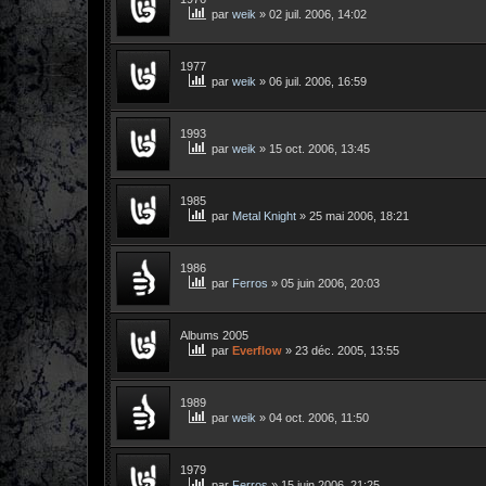
par
weik
»
02 juil. 2006, 14:02
1977
par
weik
»
06 juil. 2006, 16:59
1993
par
weik
»
15 oct. 2006, 13:45
1985
par
Metal Knight
»
25 mai 2006, 18:21
1986
par
Ferros
»
05 juin 2006, 20:03
Albums 2005
par
Everflow
»
23 déc. 2005, 13:55
1989
par
weik
»
04 oct. 2006, 11:50
1979
par
Ferros
»
15 juin 2006, 21:25