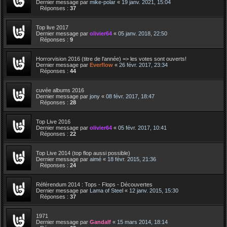
Dernier message par
mike-polar
«
19 janv. 2021, 15:04
Réponses :
37
Top live 2017
Dernier message par
olivier64
«
05 janv. 2018, 22:50
Réponses :
9
Horrorvision 2016 (titre de l'année) => les votes sont ouverts!
Dernier message par
Everflow
«
26 févr. 2017, 23:34
Réponses :
44
cuvée albums 2016
Dernier message par
jony
«
08 févr. 2017, 18:47
Réponses :
28
Top Live 2016
Dernier message par
olivier64
«
05 févr. 2017, 10:41
Réponses :
22
Top Live 2014 (top flop aussi possible)
Dernier message par
aimé
«
18 févr. 2015, 21:36
Réponses :
24
Référendum 2014 : Tops - Flops - Découvertes
Dernier message par
Lama of Steel
«
12 janv. 2015, 15:30
Réponses :
37
1971
Dernier message par
Gandalf
«
15 mars 2014, 18:14