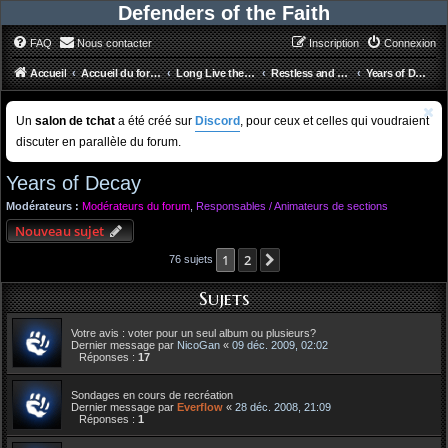
Defenders of the Faith
FAQ
Nous contacter
Inscription
Connexion
Accueil
Accueil du forum
Long Live the Loud
Restless and Wild
Years of Decay
Un
salon de tchat
a été créé sur
Discord
, pour ceux et celles qui voudraient
discuter en parallèle du forum.
Years of Decay
Modérateurs :
Modérateurs du forum
,
Responsables / Animateurs de sections
Nouveau sujet
1
2
Suivant
76 sujets
Sujets
Votre avis : voter pour un seul album ou plusieurs?
Dernier message par
NicoGan
«
09 déc. 2009, 02:02
Réponses :
17
Sondages en cours de recréation
Dernier message par
Everflow
«
28 déc. 2008, 21:09
Réponses :
1