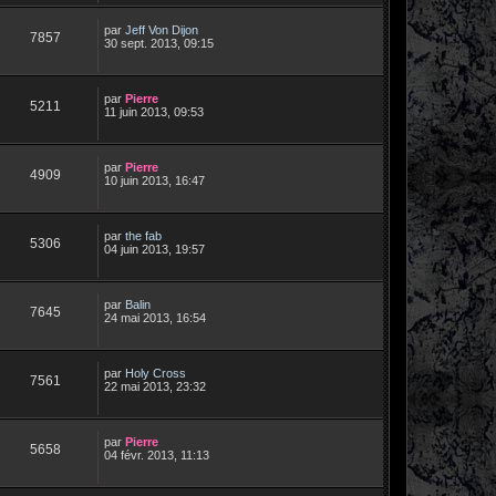
par
Jeff Von Dijon
7857
30 sept. 2013, 09:15
par
Pierre
5211
11 juin 2013, 09:53
par
Pierre
4909
10 juin 2013, 16:47
par
the fab
5306
04 juin 2013, 19:57
par
Balin
7645
24 mai 2013, 16:54
par
Holy Cross
7561
22 mai 2013, 23:32
par
Pierre
5658
04 févr. 2013, 11:13