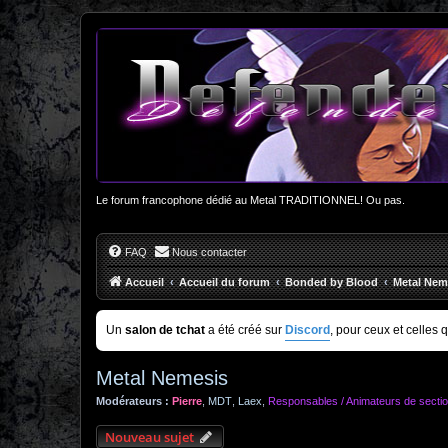
Le forum francophone dédié au Metal TRADITIONNEL! Ou pas.
FAQ
Nous contacter
Accueil
Accueil du forum
Bonded by Blood
Metal Nem
Un
salon de tchat
a été créé sur
Discord
, pour ceux et celles 
Metal Nemesis
Modérateurs :
Pierre
,
MDT
,
Laex
,
Responsables / Animateurs de secti
Nouveau sujet