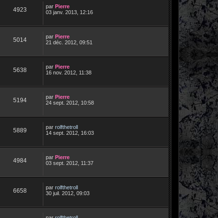
par
Pierre
4923
03 janv. 2013, 12:16
par
Pierre
5014
21 déc. 2012, 09:51
par
Pierre
5638
16 nov. 2012, 11:38
par
Pierre
5194
24 sept. 2012, 10:58
par
rolfthetroll
5889
14 sept. 2012, 16:03
par
Pierre
4984
03 sept. 2012, 11:37
par
rolfthetroll
6658
30 juil. 2012, 09:03
par
rolfthetroll