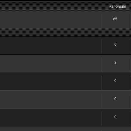
RÉPONSES
65
6
3
0
0
0