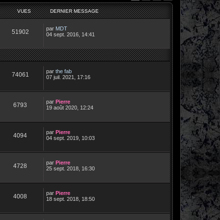
VUES
DERNIER MESSAGE
par
MDT
51902
04 sept. 2016, 14:41
par
the fab
74061
07 juil. 2021, 17:16
par
Pierre
6793
19 août 2020, 12:24
par
Pierre
4094
04 sept. 2019, 10:03
par
Pierre
4728
25 sept. 2018, 16:30
par
Pierre
4008
18 sept. 2018, 18:50