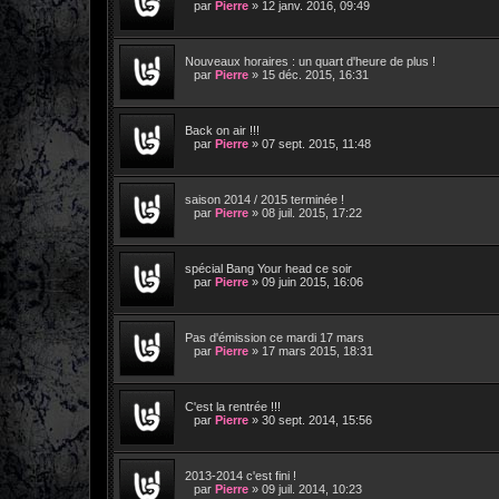
par
Pierre
»
12 janv. 2016, 09:49
Nouveaux horaires : un quart d'heure de plus !
par
Pierre
»
15 déc. 2015, 16:31
Back on air !!!
par
Pierre
»
07 sept. 2015, 11:48
saison 2014 / 2015 terminée !
par
Pierre
»
08 juil. 2015, 17:22
spécial Bang Your head ce soir
par
Pierre
»
09 juin 2015, 16:06
Pas d'émission ce mardi 17 mars
par
Pierre
»
17 mars 2015, 18:31
C'est la rentrée !!!
par
Pierre
»
30 sept. 2014, 15:56
2013-2014 c'est fini !
par
Pierre
»
09 juil. 2014, 10:23