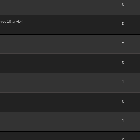
0
 ce 10 janvier!
0
5
0
1
0
1
0