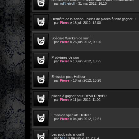
par
rolfthetroll
»
31 mai 2012, 16:10
Dernière de la saison - pleins de places à faire gagner !!!
par
Pierre
»
16 juil. 2012, 12:00
Spéciale Wacken ce soir !!!
par
Pierre
»
26 juin 2012, 09:20
Problèmes de son
par
Pierre
»
13 juin 2012, 10:25
Emission post-Hellfest
par
Pierre
»
18 juin 2012, 15:28
places à gagner pour DEVILDRIVER
par
Pierre
»
11 juin 2012, 11:02
Emission spéciale Hellfest
par
Pierre
»
04 juin 2012, 12:51
Les podcasts à jour!!!
par
MDT
»
04 juin 2012, 23:54