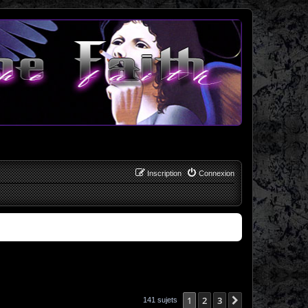
Inscription
Connexion
1
2
3
Suivant
141 sujets