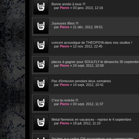
Bonne année à tous !!!
par
Pierre
»
03 janv. 2013, 12:16
Joyeuses fêtes !!!
par
Pierre
»
21 déc. 2012, 09:51
concert acoustique de THEOPSYA dans nos studios !
par
Pierre
»
12 nov. 2012, 22:45
places à gagner pour SOULFLY le dimanche 30 septembr
par
Pierre
»
24 sept. 2012, 10:58
Pas d'émission pendant deux semaines
par
Pierre
»
14 sept. 2012, 10:41
C'est la rentrée !!!
par
Pierre
»
03 sept. 2012, 11:37
Metal Nemesis en vacances - reprise le 4 septembre
par
Pierre
»
18 juil. 2012, 11:10
Soutien aux radios FM associativ​es non commercial​es