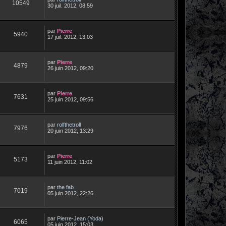
10549
30 juil. 2012, 08:59
par
Pierre
5940
17 juil. 2012, 13:03
par
Pierre
4879
26 juin 2012, 09:20
par
Pierre
7631
25 juin 2012, 09:56
par
rolfthetroll
7976
20 juin 2012, 13:29
par
Pierre
5173
11 juin 2012, 11:02
par
the fab
7019
05 juin 2012, 22:26
par
Pierre-Jean (Yoda)
6065
05 juin 2012, 15:03