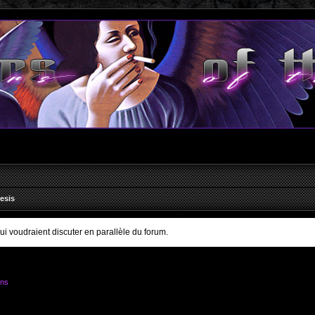
esis
qui voudraient discuter en parallèle du forum.
ons