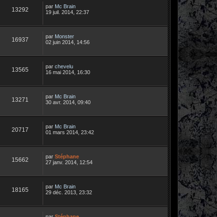
par
Mc Brain
13292
19 juil. 2014, 22:37
par
Monster
16937
02 juin 2014, 14:56
par
chevelu
13565
16 mai 2014, 16:30
par
Mc Brain
13271
30 avr. 2014, 09:40
par
Mc Brain
20717
01 mars 2014, 23:42
par
Stéphane
15662
27 janv. 2014, 12:54
par
Mc Brain
18165
29 déc. 2013, 23:32
par
Stéphane