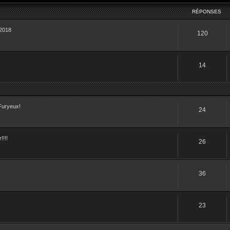
RÉPONSES
-2018
120
14
Furyeux!
24
!!!
26
36
23