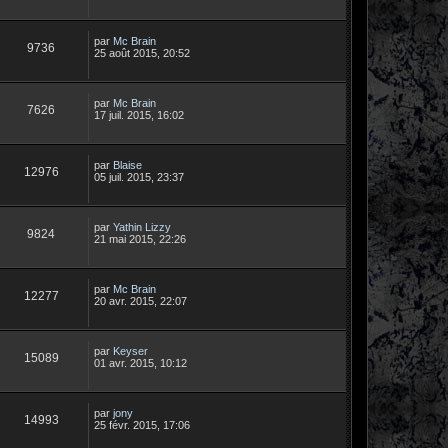
par
Mc Brain
9736
25 août 2015, 20:52
par
Mc Brain
7626
17 juil. 2015, 16:02
par
Blaise
12976
05 juil. 2015, 23:37
par
Yathin Lizzy
9824
21 mai 2015, 22:26
par
Mc Brain
12277
20 avr. 2015, 22:07
par
Keyser
15089
01 avr. 2015, 10:12
par
jony
14993
25 févr. 2015, 17:06