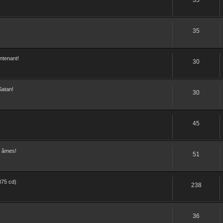
35
ntenant!
30
Satan!
30
45
s âmes!
51
375 cd)
238
36