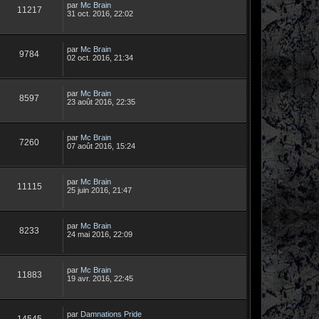
par
Mc Brain
11217
31 oct. 2016, 22:02
par
Mc Brain
9784
02 oct. 2016, 21:34
par
Mc Brain
8597
23 août 2016, 22:35
par
Mc Brain
7260
07 août 2016, 15:24
par
Mc Brain
11115
25 juin 2016, 21:47
par
Mc Brain
8233
24 mai 2016, 22:09
par
Mc Brain
11883
19 avr. 2016, 22:45
par
Damnations Pride
14545