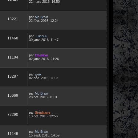
22 mars 2016, 16:50
par
Mc Brain
13221
22 févr. 2016, 12:24
par
Julien06
11468
30 janv. 2016, 11:47
par
ChaNoir
11104
02 janv. 2016, 21:26
par
weik
13287
02 déc. 2015, 11:03
par
Mc Brain
15669
28 oct. 2015, 11:01
par
Stéphane
72290
13 oct. 2015, 22:56
par
Mc Brain
11149
15 sept. 2015, 14:59