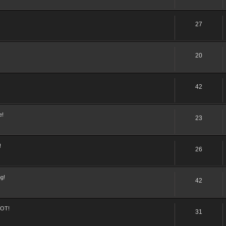
27
20
42
e!
23
!
26
g!
42
IOT!
31