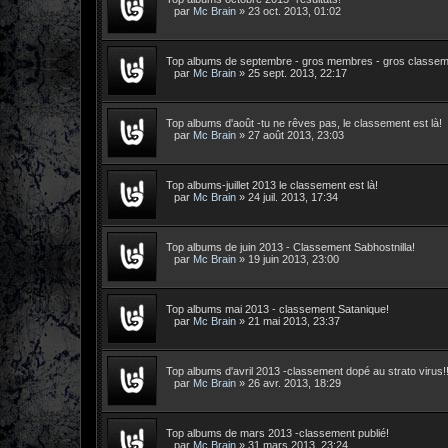
par
Mc Brain
»
23 oct. 2013, 01:02
Top albums de septembre - gros membres - gros classem
par
Mc Brain
»
25 sept. 2013, 22:17
Top albums d'août -tu ne rêves pas, le classement est là!
par
Mc Brain
»
27 août 2013, 23:03
Top albums-juillet 2013 le classement est là!
par
Mc Brain
»
24 juil. 2013, 17:34
Top albums de juin 2013 - Classement Sabhostnilla!
par
Mc Brain
»
19 juin 2013, 23:00
Top albums mai 2013 - classement Satanique!
par
Mc Brain
»
21 mai 2013, 23:37
Top albums d'avril 2013 -classement dopé au strato virus!!
par
Mc Brain
»
26 avr. 2013, 18:29
Top albums de mars 2013 -classement publié!
par
Mc Brain
»
31 mars 2013, 23:24