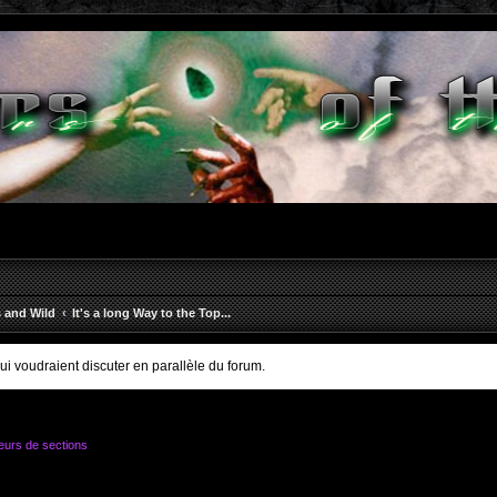
s and Wild
It's a long Way to the Top...
qui voudraient discuter en parallèle du forum.
eurs de sections