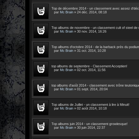
Top de décembre 2014 - un classement avec assez d'déc
par
Mc Brain
»
24 déc. 2014, 08:18
Top albums de novembre - un classement cult of steel de 
par
Mc Brain
»
30 nov. 2014, 16:26
Top albums d'octobre 2014 - de la barback près du podiu
par
Mc Brain
»
31 oct. 2014, 10:28
top albums de septembre - Classement Acceptien!
par
Mc Brain
»
02 oct. 2014, 11:56
top albums d'août 2014 - classement avec trône teutoniqu
par
Mc Brain
»
01 sept. 2014, 20:04
Top albums de Juillet - un classement à lire à Minuit!
par
Mc Brain
»
02 août 2014, 10:18
Top albums juin 2014 - un classement growlesque!
par
Mc Brain
»
30 juin 2014, 22:37