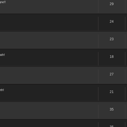
ne!!
29
24
23
ath!
18
27
th!
21
35
35