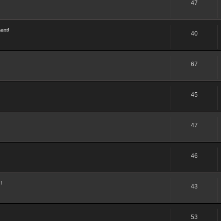
47
ent!
40
67
45
47
46
!
43
53