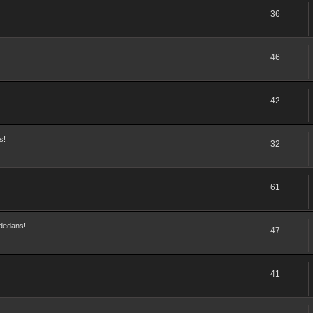
36
46
42
s!
32
61
dedans!
47
41