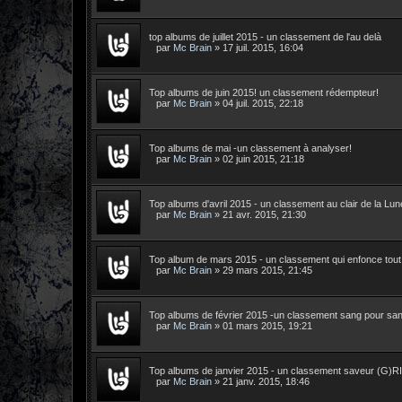
top albums de juillet 2015 - un classement de l'au delà
par
Mc Brain
»
17 juil. 2015, 16:04
Top albums de juin 2015! un classement rédempteur!
par
Mc Brain
»
04 juil. 2015, 22:18
Top albums de mai -un classement à analyser!
par
Mc Brain
»
02 juin 2015, 21:18
Top albums d'avril 2015 - un classement au clair de la Lun
par
Mc Brain
»
21 avr. 2015, 21:30
Top album de mars 2015 - un classement qui enfonce tout
par
Mc Brain
»
29 mars 2015, 21:45
Top albums de février 2015 -un classement sang pour san
par
Mc Brain
»
01 mars 2015, 19:21
Top albums de janvier 2015 - un classement saveur (G)R
par
Mc Brain
»
21 janv. 2015, 18:46