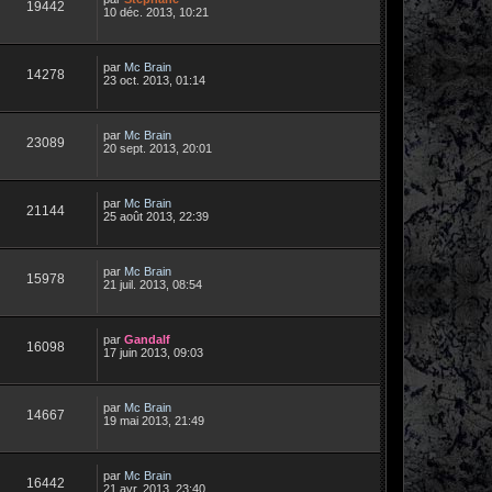
19442
10 déc. 2013, 10:21
par
Mc Brain
14278
23 oct. 2013, 01:14
par
Mc Brain
23089
20 sept. 2013, 20:01
par
Mc Brain
21144
25 août 2013, 22:39
par
Mc Brain
15978
21 juil. 2013, 08:54
par
Gandalf
16098
17 juin 2013, 09:03
par
Mc Brain
14667
19 mai 2013, 21:49
par
Mc Brain
16442
21 avr. 2013, 23:40