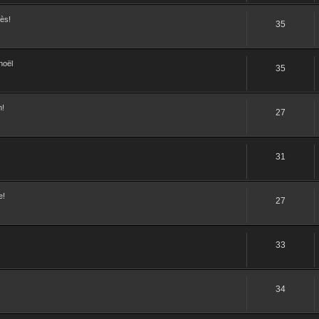
ès!
35
noël
35
m!
27
31
e!
27
33
34