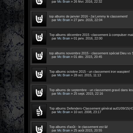
par
Mc Brain
»
26 févr. 2016, 22:32
top albums de janvier 2016 - j'ai Lemmy le classement!
par
Mc Brain
»
27 janv. 2016, 22:04
Top albums décembre 2015 -classement à compulser mai
par
Mc Brain
»
01 janv. 2016, 22:00
top albums novembre 2015 - classement spécial Dieu vs 
par
Mc Brain
»
01 déc. 2015, 20:45
Top albums octobre 2015 - un classement iron waspien!
par
Mc Brain
»
28 oct. 2015, 11:13
Top albums de septembre - un classement gravé dans le
par
Mc Brain
»
25 sept. 2015, 22:16
Top albums Defenders-Classement général au01/09/15(4
par
Mc Brain
»
10 oct. 2008, 23:17
Top albums d'août - le classement est là!
par
Mc Brain
»
25 août 2015, 20:55