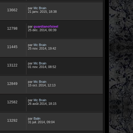
par
Mc Brain
13662
21 janv. 2015, 18:38
par
guardianofsteel
12798
25 déc. 2014, 00:39
par
Mc Brain
11445
25 nov. 2014, 19:42
par
Mc Brain
13122
01 nov. 2014, 08:52
par
Mc Brain
12849
15 oct. 2014, 12:13
par
Mc Brain
12582
26 août 2014, 18:15
par
Balin
13292
31 juil. 2014, 09:04