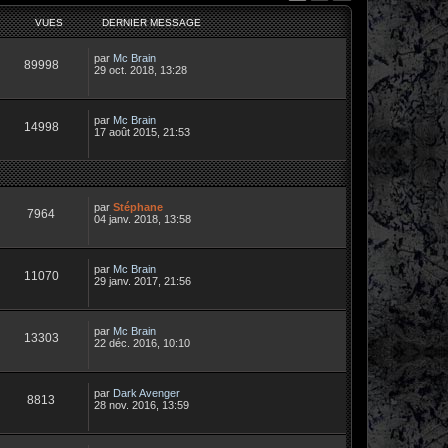
VUES
DERNIER MESSAGE
par
Mc Brain
89998
29 oct. 2018, 13:28
par
Mc Brain
14998
17 août 2015, 21:53
par
Stéphane
7964
04 janv. 2018, 13:58
par
Mc Brain
11070
29 janv. 2017, 21:56
par
Mc Brain
13303
22 déc. 2016, 10:10
par
Dark Avenger
8813
28 nov. 2016, 13:59