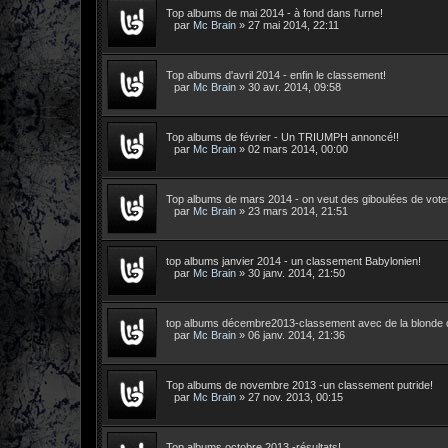
Top albums de mai 2014 - à fond dans l'urne!
par
Mc Brain
»
27 mai 2014, 22:11
Top albums d'avril 2014 - enfin le classement!
par
Mc Brain
»
30 avr. 2014, 09:58
Top albums de février - Un TRIUMPH annoncé!!
par
Mc Brain
»
02 mars 2014, 00:00
Top albums de mars 2014 - on veut des giboulées de vote
par
Mc Brain
»
23 mars 2014, 21:51
top albums janvier 2014 - un classement Babylonien!
par
Mc Brain
»
30 janv. 2014, 21:50
top albums décembre2013-classement avec de la blonde 
par
Mc Brain
»
06 janv. 2014, 21:36
Top albums de novembre 2013 -un classement putride!
par
Mc Brain
»
27 nov. 2013, 00:15
Top albums octobre 2013 -résultats!