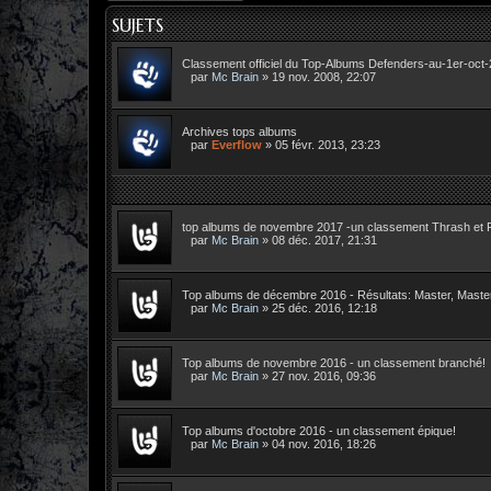
SUJETS
Classement officiel du Top-Albums Defenders-au-1er-oct
par
Mc Brain
»
19 nov. 2008, 22:07
Archives tops albums
par
Everflow
»
05 févr. 2013, 23:23
top albums de novembre 2017 -un classement Thrash et 
par
Mc Brain
»
08 déc. 2017, 21:31
Top albums de décembre 2016 - Résultats: Master, Master!
par
Mc Brain
»
25 déc. 2016, 12:18
Top albums de novembre 2016 - un classement branché!
par
Mc Brain
»
27 nov. 2016, 09:36
Top albums d'octobre 2016 - un classement épique!
par
Mc Brain
»
04 nov. 2016, 18:26