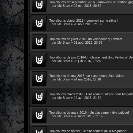
Top albums de septembre 2016 -Halloween, le bonbon gag
par
Mc Brain
»
02 oct. 2016, 20:52
Top albums d'août 2016 - Lonewolf sur le trône!!
par
Mc Brain
»
20 août 2016, 21:56
Top albums de juillet 2016 -un vainqueur qui divise!
par
Mc Brain
»
01 août 2016, 23:35
Top albums de juin 2016-Un classement Sixx Vektor of De
par
Mc Brain
»
26 juin 2016, 22:26
Top albums de mai 2016- un classement Sixx Vektor!
par
Mc Brain
»
24 mai 2016, 22:16
Top albums d'avril 2016 - Classement: utopie pour Megade
par
Mc Brain
»
24 avr. 2016, 21:32
Top albums de mars 2016 - Un classement dystopique!
par
Mc Brain
»
20 mars 2016, 21:52
Top albums de février - le classement de la Megamort!