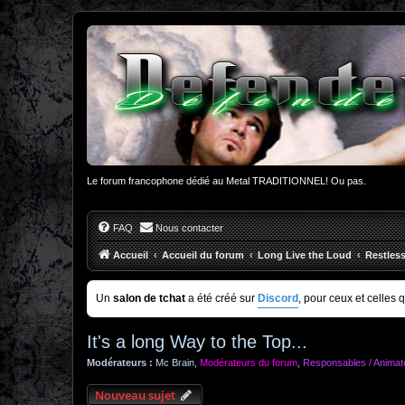
Le forum francophone dédié au Metal TRADITIONNEL! Ou pas.
FAQ
Nous contacter
Accueil
Accueil du forum
Long Live the Loud
Restles
Un
salon de tchat
a été créé sur
Discord
, pour ceux et celles 
It's a long Way to the Top...
Modérateurs :
Mc Brain
,
Modérateurs du forum
,
Responsables / Animat
Nouveau sujet