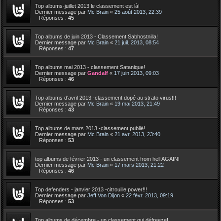
Top albums-juillet 2013 le classement est là!
Dernier message par
Mc Brain
«
25 août 2013, 22:39
Réponses :
45
Top albums de juin 2013 - Classement Sabhostnilla!
Dernier message par
Mc Brain
«
21 juil. 2013, 08:54
Réponses :
47
Top albums mai 2013 - classement Satanique!
Dernier message par
Gandalf
«
17 juin 2013, 09:03
Réponses :
46
Top albums d'avril 2013 -classement dopé au strato virus!!!
Dernier message par
Mc Brain
«
19 mai 2013, 21:49
Réponses :
43
Top albums de mars 2013 -classement publié!
Dernier message par
Mc Brain
«
21 avr. 2013, 23:40
Réponses :
53
top albums de février 2013 - un classement from hell AGAIN!
Dernier message par
Mc Brain
«
17 mars 2013, 21:22
Réponses :
46
Top defenders - janvier 2013 -citrouille power!!!
Dernier message par
Jeff Von Dijon
«
22 févr. 2013, 09:19
Réponses :
53
Top albums de décembre - un classement qui défreeze!