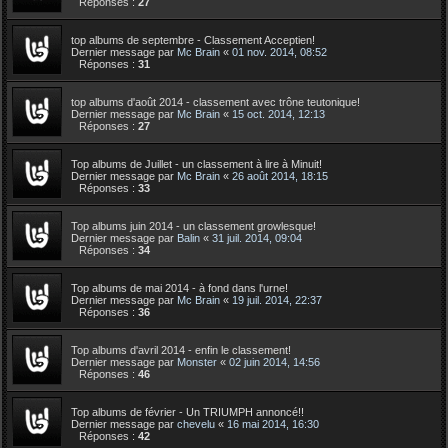
Réponses :
27
top albums de septembre - Classement Acceptien!
Dernier message par
Mc Brain
«
01 nov. 2014, 08:52
Réponses :
31
top albums d'août 2014 - classement avec trône teutonique!
Dernier message par
Mc Brain
«
15 oct. 2014, 12:13
Réponses :
27
Top albums de Juillet - un classement à lire à Minuit!
Dernier message par
Mc Brain
«
26 août 2014, 18:15
Réponses :
33
Top albums juin 2014 - un classement growlesque!
Dernier message par
Balin
«
31 juil. 2014, 09:04
Réponses :
34
Top albums de mai 2014 - à fond dans l'urne!
Dernier message par
Mc Brain
«
19 juil. 2014, 22:37
Réponses :
36
Top albums d'avril 2014 - enfin le classement!
Dernier message par
Monster
«
02 juin 2014, 14:56
Réponses :
46
Top albums de février - Un TRIUMPH annoncé!!
Dernier message par
chevelu
«
16 mai 2014, 16:30
Réponses :
42