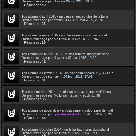
Dernier message par
Blaise
«
05 juil. 2015, 23:37
Réponses :
42
Top albums d'avril 2015 - un classement au clair de la Lune!
Dernier message par
Yathin Lizzy
«
21 mai 2015, 22:26
Réponses :
23
Top album de mars 2015 - un classement qui enfonce tout!
Dernier message par
Mc Brain
«
20 avr. 2015, 22:07
Réponses :
26
Top albums de février 2015 -un classement sang pour sang!
Dernier message par
Keyser
«
01 avr. 2015, 10:12
Réponses :
42
Top albums de janvier 2015 - un classement saveur (G)RIOT!
Dernier message par
jony
«
25 févr. 2015, 17:06
Réponses :
31
Top de décembre 2014 - un classement avec assez d'décès!
Dernier message par
Mc Brain
«
21 janv. 2015, 18:38
Réponses :
35
Top albums de novembre - un classement cult of steel de noël
Dernier message par
guardianofsteel
«
25 déc. 2014, 00:39
Réponses :
35
Top albums d'octobre 2014 - de la barback près du podium!
Dernier message par
Mc Brain
«
25 nov. 2014, 19:42