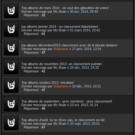
Top albums de mars 2014 - on veut des giboulées de votes!
Dernier message par
Mc Brain
«
30 avr. 2014, 09:40
Réponses :
32
top albums janvier 2014 - un classement Babylonien!
Dernier message par
Mc Brain
«
01 mars 2014, 23:42
Réponses :
61
top albums décembre2013-classement avec de la blonde dedans!
Dernier message par
Stéphane
«
27 janv. 2014, 12:54
Réponses :
47
Top albums de novembre 2013 -un classement putride!
Dernier message par
Mc Brain
«
29 déc. 2013, 23:32
Réponses :
41
Top albums octobre 2013 -résultats!
Dernier message par
Stéphane
«
10 déc. 2013, 10:21
Réponses :
47
Top albums de septembre - gros membres - gros classement!
Dernier message par
Mc Brain
«
23 oct. 2013, 01:14
Réponses :
40
Top albums d'août -tu ne rêves pas, le classement est là!
Dernier message par
Mc Brain
«
20 sept. 2013, 20:01
Réponses :
67