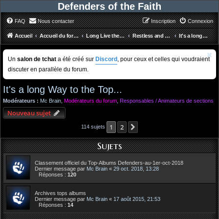
Defenders of the Faith
FAQ
Nous contacter
Inscription
Connexion
Accueil
Accueil du forum
Long Live the Loud
Restless and Wild
It's a long Way to the Top...
Un
salon de tchat
a été créé sur
Discord
, pour ceux et celles qui voudraient
discuter en parallèle du forum.
It's a long Way to the Top...
Modérateurs :
Mc Brain
,
Modérateurs du forum
,
Responsables / Animateurs de sections
Nouveau sujet
1
2
Suivant
114 sujets
Sujets
Classement officiel du Top-Albums Defenders-au-1er-oct-2018
Dernier message par
Mc Brain
«
29 oct. 2018, 13:28
Réponses :
120
Archives tops albums
Dernier message par
Mc Brain
«
17 août 2015, 21:53
Réponses :
14