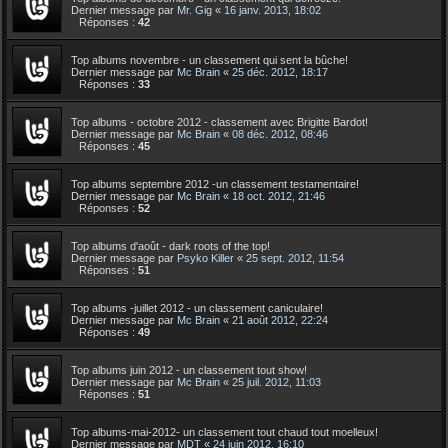
Dernier message par
Mr. Gig
«
16 janv. 2013, 18:02
Réponses :
42
Top albums novembre - un classement qui sent la bûche!
Dernier message par
Mc Brain
«
25 déc. 2012, 18:17
Réponses :
33
Top albums - octobre 2012 - classement avec Brigitte Bardot!
Dernier message par
Mc Brain
«
08 déc. 2012, 08:46
Réponses :
45
Top albums septembre 2012 -un classement testamentaire!
Dernier message par
Mc Brain
«
18 oct. 2012, 21:46
Réponses :
52
Top albums d'août - dark roots of the top!
Dernier message par
Psyko Killer
«
25 sept. 2012, 11:54
Réponses :
51
Top albums -juillet 2012 - un classement caniculaire!
Dernier message par
Mc Brain
«
21 août 2012, 22:24
Réponses :
49
Top albums juin 2012 - un classement tout show!
Dernier message par
Mc Brain
«
25 juil. 2012, 11:03
Réponses :
51
Top albums-mai-2012- un classement tout chaud tout moelleux!
Dernier message par
MDT
«
24 juin 2012, 16:10