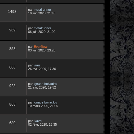
par
metalrunner
1498
10 juin 2020, 21:10
par
metalrunner
969
06 juin 2020, 21:02
par
Everflow
853
03 juin 2020, 23:26
par
jamz
666
26 avr. 2020, 17:36
par
ignace boitaclou
928
21 avr. 2020, 19:52
par
ignace boitaclou
868
10 mars 2020, 21:05
par
Dave
680
02 févr. 2020, 13:35