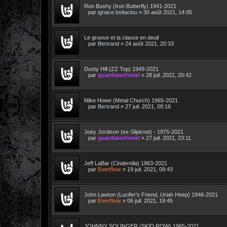
Ron Bushy (Iron Butterfly) 1941-2021
par
ignace boitaclou
»
30 août 2021, 14:05
Le groove et la classe en deuil
par
Bertrand
»
24 août 2021, 20:33
Dusty Hill (ZZ Top) 1949-2021
par
guardianofsteel
»
28 juil. 2021, 20:42
Mike Howe (Metal Church) 1965-2021
par
Bertrand
»
27 juil. 2021, 08:16
Joey Jordison (ex-Slipknot) - 1975-2021
par
guardianofsteel
»
27 juil. 2021, 23:11
Jeff LaBar (Cinderella) 1963-2021
par
Everflow
»
19 juil. 2021, 09:43
John Lawton (Lucifer's Friend, Uriah Heep) 1946-2021
par
Everflow
»
06 juil. 2021, 19:45
JOHNNY SOLINGER (SKID ROW) 1965-2021