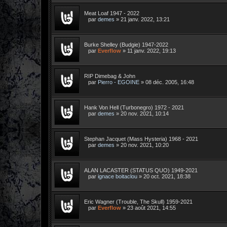
Meat Loaf 1947 - 2022
par
demes
»
21 janv. 2022, 13:21
Burke Shelley (Budgie) 1947-2022
par
Everflow
»
11 janv. 2022, 19:13
RIP Dimebag & John
par
Pierro - EGOINE
»
08 déc. 2005, 16:48
Hank Von Hell (Turbonegro) 1972 - 2021
par
demes
»
20 nov. 2021, 10:14
Stephan Jacquet (Mass Hysteria) 1968 - 2021
par
demes
»
20 nov. 2021, 10:20
ALAN LACASTER (STATUS QUO) 1949-2021
par
ignace boitaclou
»
20 oct. 2021, 18:38
Eric Wagner (Trouble, The Skull) 1959-2021
par
Everflow
»
23 août 2021, 14:55