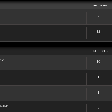
RÉPONSES
7
32
RÉPONSES
-2022
10
1
1
59-2022
7