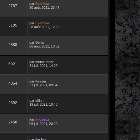
par
Everflow
2787
30 août 2021, 23:47
par
Everflow
3105
28 août 2021, 12:52
par
Denis
4888
06 août 2021, 18:52
par
metalrunner
6921
31 juil. 2021, 14:29
par
Keyser
4054
31 juil. 2021, 09:54
par
cillian
2692
19 juil. 2021, 10:48
par
olivier64
2458
06 juil. 2021, 20:29
par
the fab