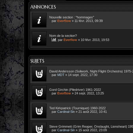
ANNONCES
Nouvelle section : "hommages"
par
Everflow
»
11 févr. 2013, 09:39
Nom de la section?
par
Everflow
»
10 févr. 2013, 19:53
SUJETS
David Andersson (Soilwork, Night Flight Orchestra) 1975
par
MDT
»
14 sept. 2022, 17:30
Gord Girchin (Piledriver) 1961-2022
par
Everflow
»
24 sept. 2022, 13:25
Ted Kirkpatrick (Tourniquet) 1960-2022
par
Cardinal-Sin
»
21 août 2022, 10:41
Steve Grimmett (Grim Reaper, Onslaught, Lionsheart) 19
par
Cardinal-Sin
»
15 août 2022, 23:09