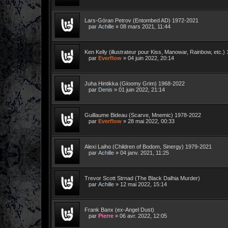
Lars-Göran Petrov (Entombed AD) 1972-2021
par
Achille
»
08 mars 2021, 11:44
Ken Kelly (illustrateur pour Kiss, Manowar, Rainbow, etc.
par
Everflow
»
04 juin 2022, 20:14
Juha Hintikka (Gloomy Grim) 1968-2022
par
Denis
»
01 juin 2022, 21:14
Guillaume Bideau (Scarve, Mnemic) 1978-2022
par
Everflow
»
28 mai 2022, 00:33
Alexi Laiho (Children of Bodom, Sinergy) 1979-2021
par
Achille
»
04 janv. 2021, 11:25
Trevor Scott Strnad (The Black Dalhia Murder)
par
Achille
»
12 mai 2022, 15:14
Frank Banx (ex-Angel Dust)
par
Pierre
»
06 avr. 2022, 12:05