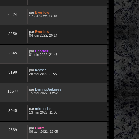
par
Everflow
6524
17 juil. 2022, 14:18
par
Everflow
3359
04 juin 2022, 20:14
par
ChaNoir
2845
01 juin 2022, 21:47
par
Keyser
3190
28 mai 2022, 21:27
par
BurningDarkness
12577
15 mai 2022, 13:52
par
mike-polar
3045
13 mai 2022, 11:03
par
Pierre
2569
06 avr. 2022, 12:05