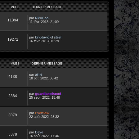
VUES
DERNIER MESSAGE
par
NicoGan
11394
11 févr. 2013, 21:00
par
kingdavid of steel
19272
16 févr. 2013, 10:29
VUES
DERNIER MESSAGE
par
aimé
4138
18 oct. 2022, 00:42
par
guardianofsteel
2864
25 sept. 2022, 15:48
par
Everflow
3079
22 août 2022, 23:32
par
Dave
3878
16 août 2022, 17:46