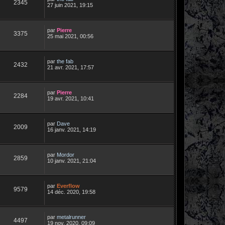
2345
27 juin 2021, 19:15
par
Pierre
3375
25 mai 2021, 00:56
par
the fab
2432
21 avr. 2021, 17:57
par
Pierre
2284
19 avr. 2021, 10:41
par
Dave
2009
16 janv. 2021, 14:19
par
Mordor
2859
10 janv. 2021, 21:04
par
Everflow
9579
14 déc. 2020, 19:58
par
metalrunner
4497
19 nov. 2020, 09:09