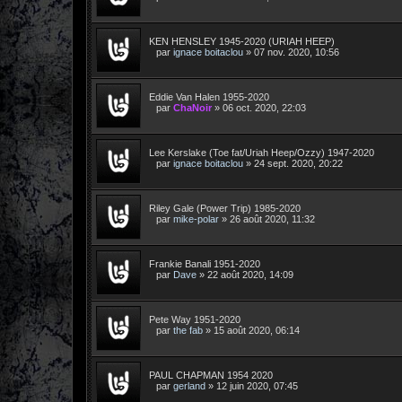
KEN HENSLEY 1945-2020 (URIAH HEEP)
par
ignace boitaclou
»
07 nov. 2020, 10:56
Eddie Van Halen 1955-2020
par
ChaNoir
»
06 oct. 2020, 22:03
Lee Kerslake (Toe fat/Uriah Heep/Ozzy) 1947-2020
par
ignace boitaclou
»
24 sept. 2020, 20:22
Riley Gale (Power Trip) 1985-2020
par
mike-polar
»
26 août 2020, 11:32
Frankie Banali 1951-2020
par
Dave
»
22 août 2020, 14:09
Pete Way 1951-2020
par
the fab
»
15 août 2020, 06:14
PAUL CHAPMAN 1954 2020
par
gerland
»
12 juin 2020, 07:45