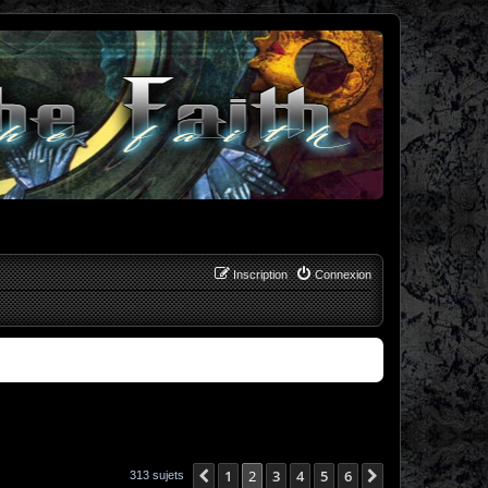
Inscription
Connexion
1
2
3
4
5
6
Précédent
Suivant
313 sujets