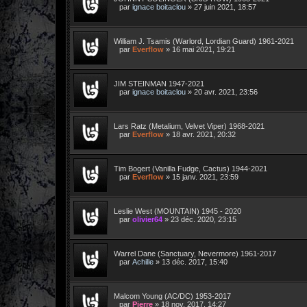
par
ignace boitaclou
»
27 juin 2021, 18:57
William J. Tsamis (Warlord, Lordian Guard) 1961-2021
par
Everflow
»
16 mai 2021, 19:21
JIM STEINMAN 1947-2021
par
ignace boitaclou
»
20 avr. 2021, 23:56
Lars Ratz (Metalium, Velvet Viper) 1968-2021
par
Everflow
»
18 avr. 2021, 20:32
Tim Bogert (Vanilla Fudge, Cactus) 1944-2021
par
Everflow
»
15 janv. 2021, 23:59
Leslie West (MOUNTAIN) 1945 - 2020
par
olivier64
»
23 déc. 2020, 23:15
Warrel Dane (Sanctuary, Nevermore) 1961-2017
par
Achille
»
13 déc. 2017, 15:40
Malcom Young (AC/DC) 1953-2017
par
Pierre
»
18 nov. 2017, 14:27