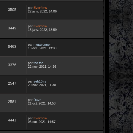
par
Everflow
3505
22 janv. 2022, 14:06
par
Everflow
3449
15 janv. 2022, 18:59
par
metalrunner
8463
13 déc. 2021, 13:00
par
the fab
3376
22 nov. 2021, 14:36
par
seb16trs
2547
20 nov. 2021, 11:30
par
Dave
2581
21 oct. 2021, 14:53
par
Everflow
4441
03 oct. 2021, 14:57