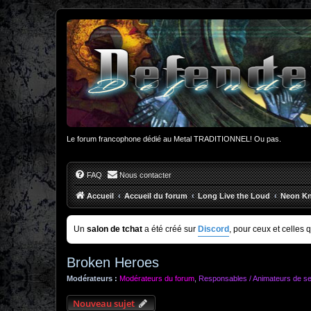
Le forum francophone dédié au Metal TRADITIONNEL! Ou pas.
FAQ
Nous contacter
Accueil
Accueil du forum
Long Live the Loud
Neon Kn
Un
salon de tchat
a été créé sur
Discord
, pour ceux et celles 
Broken Heroes
Modérateurs :
Modérateurs du forum
,
Responsables / Animateurs de se
Nouveau sujet