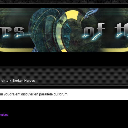
ights
Broken Heroes
qui voudraient discuter en parallèle du forum.
ctions