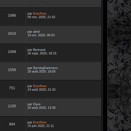
par
Everflow
1086
09 nov. 2020, 21:42
par
aimé
3410
19 oct. 2020, 00:53
par
Bertrand
1068
26 sept. 2020, 18:15
par
BurningDarkness
1556
28 août 2020, 18:05
par
Everflow
751
24 août 2020, 21:42
par
Dave
1105
20 août 2020, 13:35
par
Everflow
994
15 juin 2020, 21:11