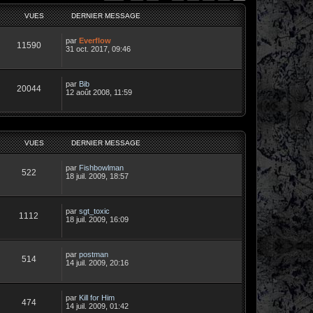
VUES
DERNIER MESSAGE
par
Everflow
11590
31 oct. 2017, 09:46
par
Bib
20044
12 août 2008, 11:59
VUES
DERNIER MESSAGE
par
Fishbowlman
522
18 juil. 2009, 18:57
par
sgt_toxic
1112
18 juil. 2009, 16:09
par
postman
514
14 juil. 2009, 20:16
par
Kill for Him
474
14 juil. 2009, 01:42