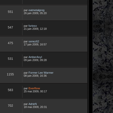
par
eatmetalgreg
551
26 juin 2009, 05:20
par
furioso
547
21 juin 2009, 12:18
par
senez62
475
17 juin 2009, 16:57
par
AmberAsyl
531
09 juin 2009, 09:28
par
Former Lee Warmer
1155
08 juin 2009, 16:36
par
Everflow
583
25 mai 2009, 00:17
par
AdrieN
702
18 mai 2009, 20:31