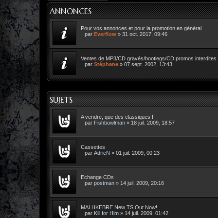
ANNONCES
Pour vos annonces et pour la promotion en général
par
Everflow
»
31 oct. 2017, 09:46
Ventes de MP3/CD gravés/bootlegs/CD promos interdites
par
Stéphane
»
07 sept. 2002, 13:43
SUJETS
A vendre, que des classiques !
par
Fishbowlman
»
18 juil. 2009, 18:57
Cassettes
par
AdrieN
»
01 juil. 2009, 00:23
Echange CDs
par
postman
»
14 juil. 2009, 20:16
MALHKEBRE New TS Out Now!
par
Kill for Him
»
14 juil. 2009, 01:42