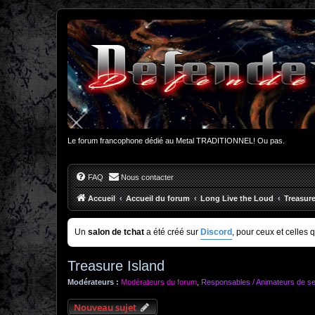
Le forum francophone dédié au Metal TRADITIONNEL! Ou pas.
FAQ
Nous contacter
Accueil
Accueil du forum
Long Live the Loud
Treasure
Un
salon de tchat
a été créé sur
Discord
, pour ceux et celles 
Treasure Island
Modérateurs :
Modérateurs du forum
,
Responsables / Animateurs de se
Nouveau sujet