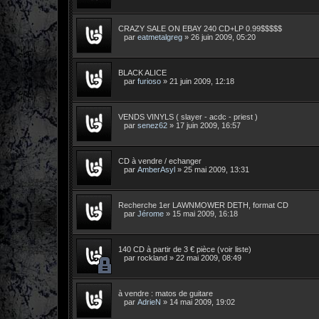
CRAZY SALE ON EBAY 240 CD+LP 0.99$$$$$
par
eatmetalgreg
»
26 juin 2009, 05:20
BLACK ALICE
par
furioso
»
21 juin 2009, 12:18
VENDS VINYLS ( slayer - acdc - priest )
par
senez62
»
17 juin 2009, 16:57
CD à vendre / echanger
par
AmberAsyl
»
25 mai 2009, 13:31
Recherche 1er LAWNMOWER DETH, format CD
par
Jérome
»
15 mai 2009, 16:18
140 CD à partir de 3 € pièce (voir liste)
par
rockland
»
22 mai 2009, 08:49
à vendre : matos de guitare
par
AdrieN
»
14 mai 2009, 19:02