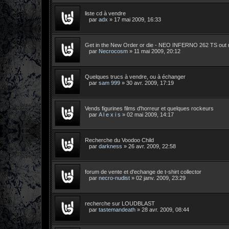
liste cd à vendre
par
adx
»
17 mai 2009, 16:33
Get in the New Order or die - NEO INFERNO 262 TS out 
par
Necrocosm
»
11 mai 2009, 20:12
Quelques trucs à vendre, ou à échanger
par
sam 999
»
30 avr. 2009, 17:19
Vends figurines films d'horreur et quelques rockeurs
par
A l e x i s
»
02 mai 2009, 14:17
Recherche du Voodoo Child
par
darkness
»
26 avr. 2009, 22:58
forum de vente et d'echange de t-shirt collector
par
necro-nudist
»
02 janv. 2009, 23:29
recherche sur LOUDBLAST
par
tastemandeath
»
28 avr. 2009, 08:44