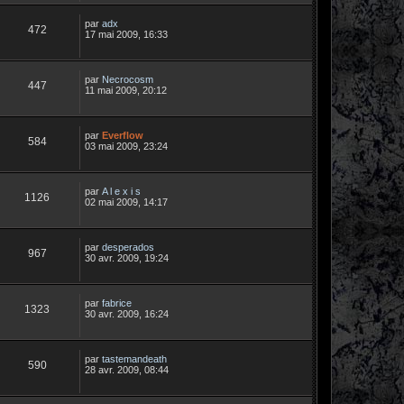
par
adx
472
17 mai 2009, 16:33
par
Necrocosm
447
11 mai 2009, 20:12
par
Everflow
584
03 mai 2009, 23:24
par
A l e x i s
1126
02 mai 2009, 14:17
par
desperados
967
30 avr. 2009, 19:24
par
fabrice
1323
30 avr. 2009, 16:24
par
tastemandeath
590
28 avr. 2009, 08:44