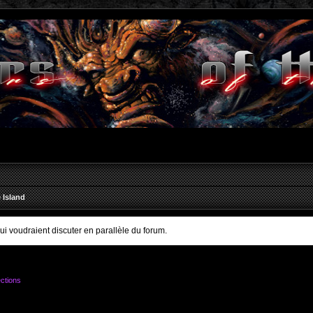
 Island
qui voudraient discuter en parallèle du forum.
ctions