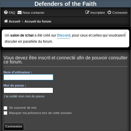
Defenders of the Faith
FAQ
Nous contacter
Inscription
Connexion
Accueil
Accueil du forum
Un
salon de tchat
a été créé sur
Discord
, pour ceux et celles qui voudraient
discuter en parallèle du forum.
Vous devez être inscrit et connecté afin de pouvoir consulter
ce forum.
Nom d’utilisateur :
Mot de passe :
J’ai oublié mon mot de passe
Se souvenir de moi
Masquer ma présence lors de cette session