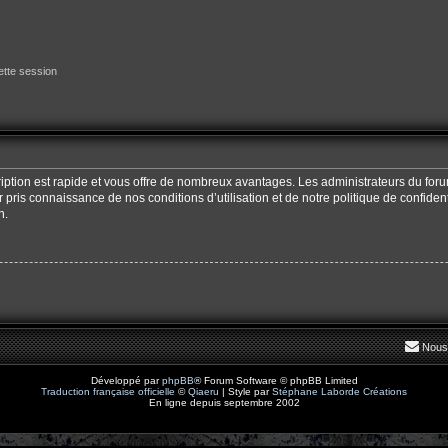
tte session
cription est rapide et vous offre de nombreux avantages. Les administrateurs du fo
oir pris connaissance de nos conditions d’utilisation et de notre politique de confide
n.
Nous
Développé par
phpBB
® Forum Software © phpBB Limited
Traduction française officielle
©
Qiaeru
| Style par
Stéphane Laborde Créations
En ligne depuis septembre 2002