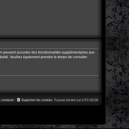
rum peuvent accorder des fonctionnalités supplémentaires aux
ntialité. Veuillez également prendre le temps de consulter
 contacter
Supprimer les cookies
Fuseau horaire sur
UTC+02:00