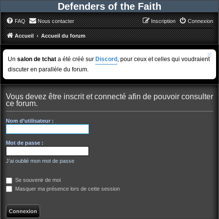
Defenders of the Faith
FAQ
Nous contacter
Inscription
Connexion
Accueil
Accueil du forum
Un
salon de tchat
a été créé sur
Discord
, pour ceux et celles qui voudraient
discuter en parallèle du forum.
Vous devez être inscrit et connecté afin de pouvoir consulter
ce forum.
Nom d’utilisateur :
Mot de passe :
J’ai oublié mon mot de passe
Se souvenir de moi
Masquer ma présence lors de cette session