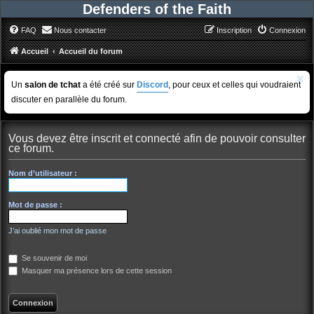
Defenders of the Faith
FAQ
Nous contacter
Inscription
Connexion
Accueil
Accueil du forum
Un
salon de tchat
a été créé sur
Discord
, pour ceux et celles qui voudraient
discuter en parallèle du forum.
Vous devez être inscrit et connecté afin de pouvoir consulter
ce forum.
Nom d’utilisateur :
Mot de passe :
J’ai oublié mon mot de passe
Se souvenir de moi
Masquer ma présence lors de cette session