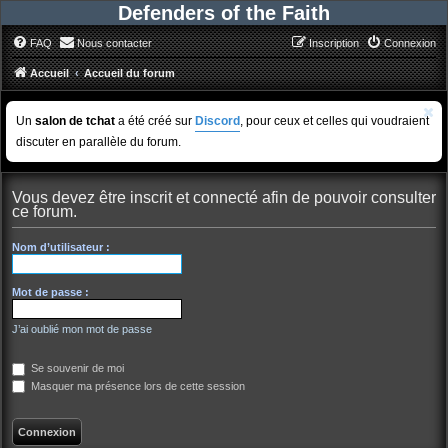
Defenders of the Faith
FAQ
Nous contacter
Inscription
Connexion
Accueil
Accueil du forum
Un
salon de tchat
a été créé sur
Discord
, pour ceux et celles qui voudraient
discuter en parallèle du forum.
Vous devez être inscrit et connecté afin de pouvoir consulter
ce forum.
Nom d’utilisateur :
Mot de passe :
J’ai oublié mon mot de passe
Se souvenir de moi
Masquer ma présence lors de cette session