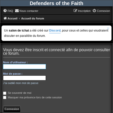
Defenders of the Faith
FAQ
Nous contacter
Inscription
Connexion
Accueil
Accueil du forum
Un
salon de tchat
a été créé sur
Discord
, pour ceux et celles qui voudraient
discuter en parallèle du forum.
Vous devez être inscrit et connecté afin de pouvoir consulter
ce forum.
Nom d’utilisateur :
Mot de passe :
J’ai oublié mon mot de passe
Se souvenir de moi
Masquer ma présence lors de cette session