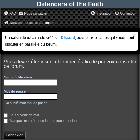
Defenders of the Faith
FAQ
Nous contacter
Inscription
Connexion
Accueil
Accueil du forum
Un
salon de tchat
a été créé sur
Discord
, pour ceux et celles qui voudraient
discuter en parallèle du forum.
Vous devez être inscrit et connecté afin de pouvoir consulter
ce forum.
Nom d’utilisateur :
Mot de passe :
J’ai oublié mon mot de passe
Se souvenir de moi
Masquer ma présence lors de cette session