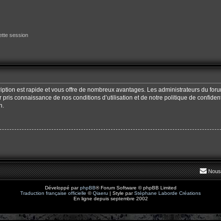
tte session
cription est rapide et vous offre de nombreux avantages. Les administrateurs du fo
oir pris connaissance de nos conditions d’utilisation et de notre politique de confide
n.
Nous
Développé par
phpBB
® Forum Software © phpBB Limited
Traduction française officielle
©
Qiaeru
| Style par
Stéphane Laborde Créations
En ligne depuis septembre 2002