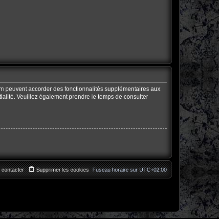
rum peuvent accorder des fonctionnalités supplémentaires aux
ntialité. Veuillez également prendre le temps de consulter
 contacter
Supprimer les cookies
Fuseau horaire sur
UTC+02:00