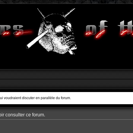
qui voudraient discuter en parallèle du forum.
ir consulter ce forum.