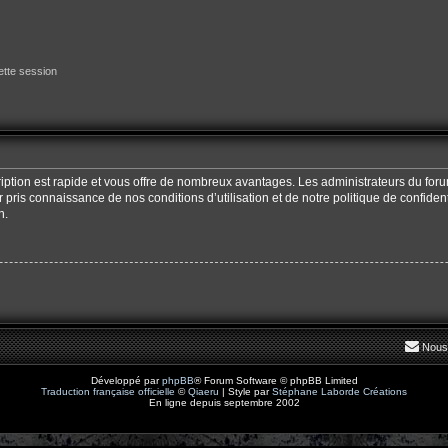
tte session
cription est rapide et vous offre de nombreux avantages. Les administrateurs du fo
oir pris connaissance de nos conditions d’utilisation et de notre politique de confide
n.
Nous
Développé par
phpBB
® Forum Software © phpBB Limited
Traduction française officielle
©
Qiaeru
| Style par
Stéphane Laborde Créations
En ligne depuis septembre 2002