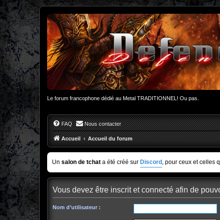
Le forum francophone dédié au Metal TRADITIONNEL! Ou pas.
FAQ
Nous contacter
Accueil
Accueil du forum
Un
salon de tchat
a été créé sur
Discord
, pour ceux et celles 
Vous devez être inscrit et connecté afin de pouvo
Nom d’utilisateur :