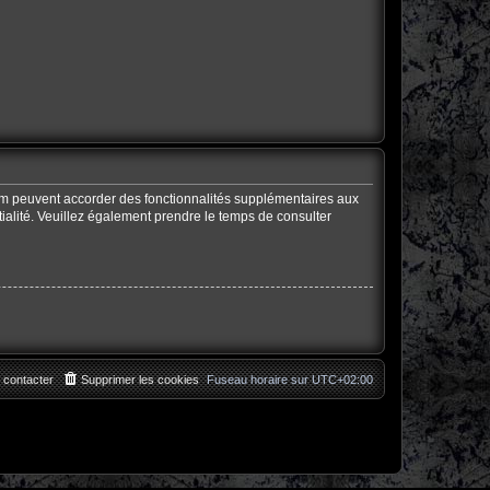
rum peuvent accorder des fonctionnalités supplémentaires aux
ntialité. Veuillez également prendre le temps de consulter
 contacter
Supprimer les cookies
Fuseau horaire sur
UTC+02:00