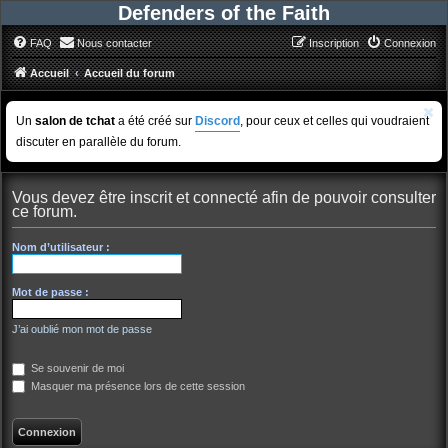
Defenders of the Faith
FAQ
Nous contacter
Inscription
Connexion
Accueil
Accueil du forum
Un
salon de tchat
a été créé sur
Discord
, pour ceux et celles qui voudraient
discuter en parallèle du forum.
Vous devez être inscrit et connecté afin de pouvoir consulter
ce forum.
Nom d’utilisateur :
Mot de passe :
J’ai oublié mon mot de passe
Se souvenir de moi
Masquer ma présence lors de cette session