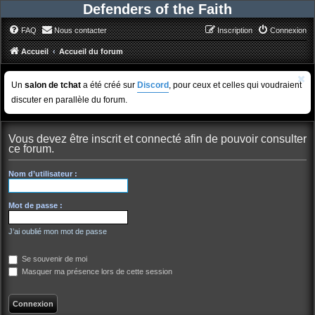
Defenders of the Faith
FAQ
Nous contacter
Inscription
Connexion
Accueil
Accueil du forum
Un
salon de tchat
a été créé sur
Discord
, pour ceux et celles qui voudraient
discuter en parallèle du forum.
Vous devez être inscrit et connecté afin de pouvoir consulter
ce forum.
Nom d’utilisateur :
Mot de passe :
J’ai oublié mon mot de passe
Se souvenir de moi
Masquer ma présence lors de cette session